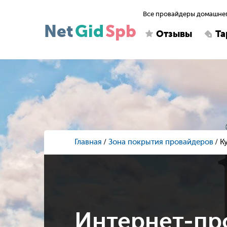
Все провайдеры домашнег
Net
Gid
Spb
Отзывы
Т
Главная
Зона покрытия провайдеров
К
Интернет-пр