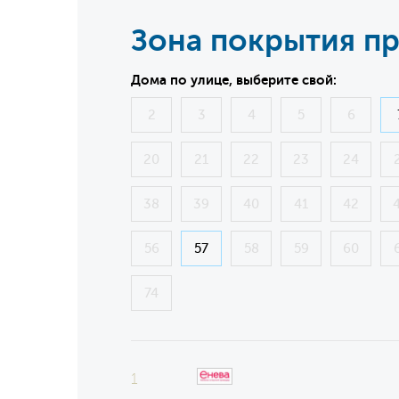
Зона покрытия п
Дома по улице, выберите свой:
2
3
4
5
6
20
21
22
23
24
38
39
40
41
42
56
57
58
59
60
74
1