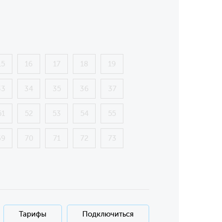
15
16
17
18
19
33
34
35
36
37
51
52
53
54
55
69
70
71
72
73
Тарифы
Подключиться