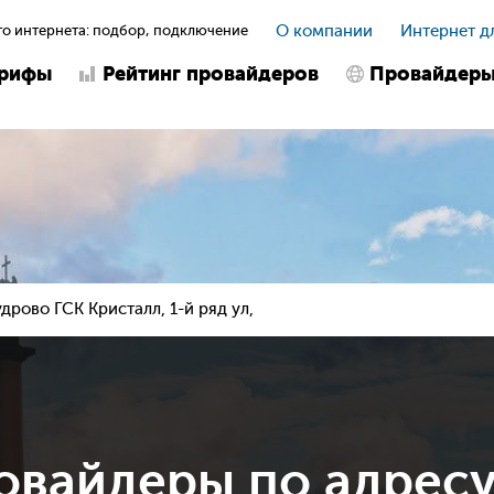
о интернета: подбор, подключение
О компании
Интернет д
арифы
Рейтинг провайдеров
Провайдер
удрово ГСК Кристалл, 1-й ряд ул,
овайдеры по адрес