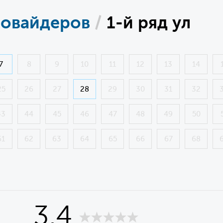
ровайдеров
/
1-й ряд ул
7
8
9
10
11
12
13
14
25
26
27
28
29
30
31
32
43
44
45
46
47
48
49
50
61
62
63
64
65
66
67
68
3,4