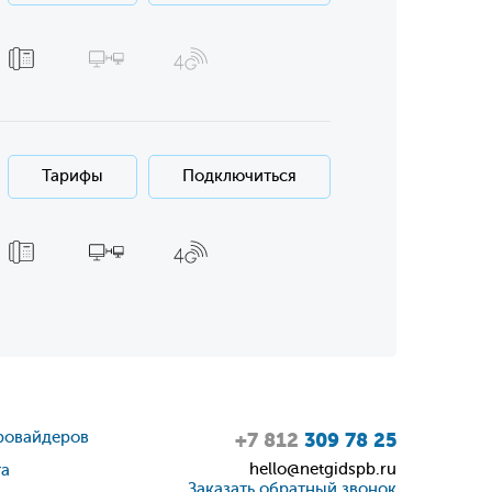
Тарифы
Подключиться
ровайдеров
+7 812
309 78 25
hello@netgidspb.ru
та
Заказать обратный звонок