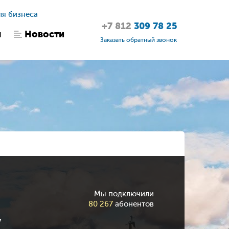
ля бизнеса
+7 812
309 78 25
ы
Новости
Заказать обратный звонок
Мы подключили
80 267
абонентов
у