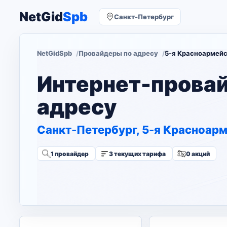
NetGid
Spb
Санкт-Петербург
NetGidSpb
Провайдеры по адресу
5-я Красноармейск
Интернет-прова
адресу
Санкт-Петербург, 5-я Красноарм
1 провайдер
3 текущих тарифа
0 акций
Изменить адрес