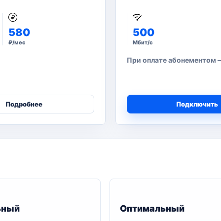
580
500
₽/мес
Мбит/с
При оплате абонементом —
Подробнее
Подключить
ьный
Оптимальный