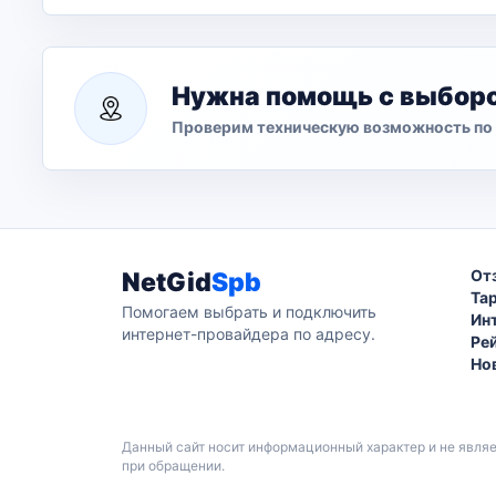
Нужна помощь с выбор
Проверим техническую возможность по 
От
NetGid
Spb
Та
Помогаем выбрать и подключить
Ин
интернет-провайдера по адресу.
Ре
Но
Данный сайт носит информационный характер и не явля
при обращении.