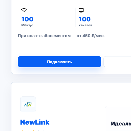
100
100
Мбит/с
каналов
При оплате абонементом — от 450 ₽/мес.
Подключить
NewLink
Идеал