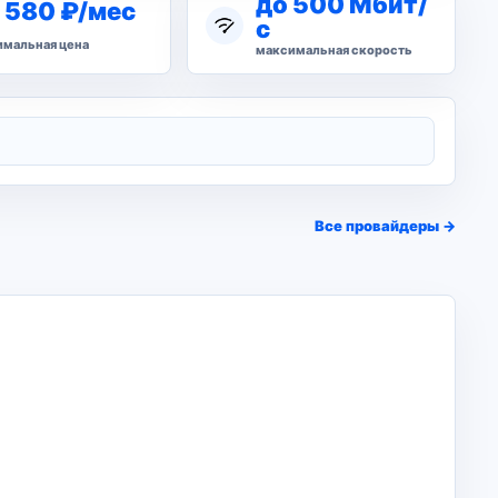
до 500 Мбит/
 580 ₽/мес
с
мальная цена
максимальная скорость
Все провайдеры →