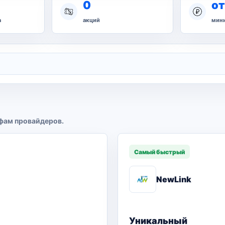
0
от
а
акций
мини
фам провайдеров.
Самый быстрый
NewLink
Уникальный