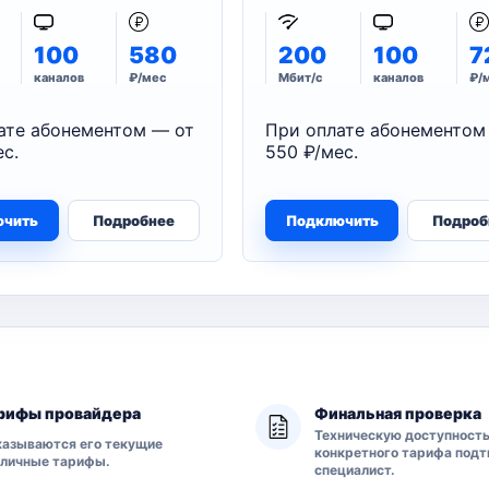
100
580
200
100
7
каналов
₽/мес
Мбит/с
каналов
₽/
ате абонементом — от
При оплате абонементом
с.
550 ₽/мес.
ючить
Подробнее
Подключить
Подроб
рифы провайдера
Финальная проверка
Техническую доступност
азываются его текущие
конкретного тарифа под
бличные тарифы.
специалист.