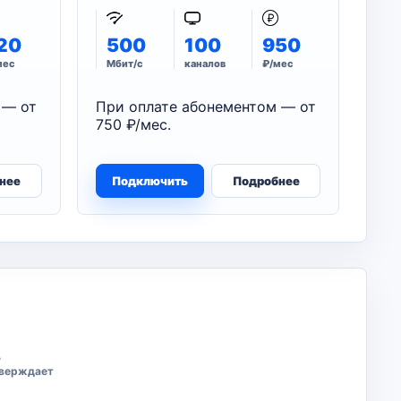
20
500
100
950
мес
Мбит/с
каналов
₽/мес
 — от
При оплате абонементом — от
750 ₽/мес.
нее
Подключить
Подробнее
ь
тверждает