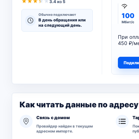
★
★
★
★
★
3.4 из 5
100
Обычно подключают
В день обращения или
Мбит/с
на следующий день.
При опл
450 ₽/ме
Подкл
Как читать данные по адресу
Связь с домом
Та
Провайдер найден в текущем
Пок
адресном импорте.
пу