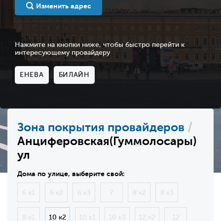
Изменить адрес
Нажмите на кнопки ниже, чтобы быстро перейти к
интересующему провайдеру
ЕНЕВА
БИЛАЙН
Зона покрытия провайдеров
/
Анциферовская(Гуммолосары)
ул
Дома по улице, выберите свой:
6 к1
6 к2
6 к3
7
8 к2
8 к3
8 к1
10 к2
10 к1
10 к3
12 к2
12