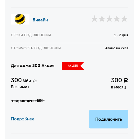
Билайн
СРОКИ ПОДКЛЮЧЕНИЯ
1 - 2 дня
СТОИМОСТЬ ПОДКЛЮЧЕНИЯ
Аванс на счёт
Для дома 300 Акция
АКЦИЯ
300
300
Р
Мбит/с
Безлимит
в месяц
̶с̶т̶а̶р̶а̶я̶ ̶ц̶е̶н̶а̶ ̶6̶0̶0̶
Подробнее
Подключить