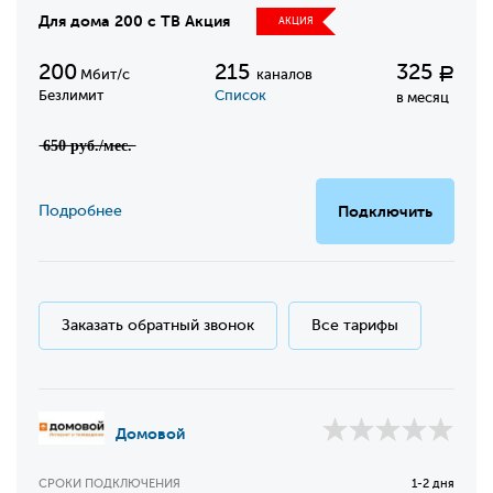
Для дома 200 с ТВ Акция
АКЦИЯ
200
215
325
Р
Мбит/с
каналов
Безлимит
Список
в месяц
̶6̶5̶0̶ ̶р̶у̶б̶.̶/̶м̶е̶с̶.̶
Подробнее
Подключить
Заказать обратный звонок
Все тарифы
Домовой
СРОКИ ПОДКЛЮЧЕНИЯ
1-2 дня