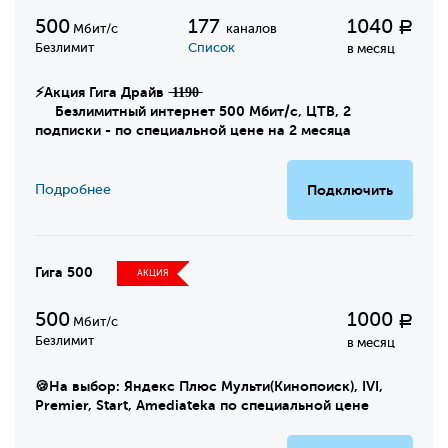
500
177
1040
Р
Мбит/с
каналов
Безлимит
Список
в месяц
⚡Акция Гига Драйв ̶1̶1̶9̶0̶
Безлимитный интернет 500 Мбит/с, ЦТВ, 2
подписки - по специальной цене на 2 месяца
Подробнее
Подключить
Гига 500
АКЦИЯ
500
1000
Р
Мбит/с
Безлимит
в месяц
🍪На выбор: Яндекс Плюс Мульти(Кинопоиск), IVI,
Premier, Start, Amediateka по специальной цене