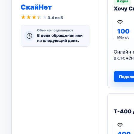
Акция
СкайНет
Хочу С
★
★
★
★
★
3.4 из 5
100
Обычно подключают
В день обращения или
Мбит/с
на следующий день.
Онлайн-
включён
Подкл
T-400 