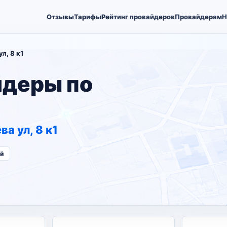
Отзывы
Тарифы
Рейтинг провайдеров
Провайдерам
Н
л, 8 к1
йдеры по
а ул, 8 к1
ий