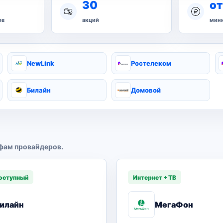
30
от
ов
акций
мини
NewLink
Ростелеком
Билайн
Домовой
фам провайдеров.
оступный
Интернет + ТВ
илайн
МегаФон