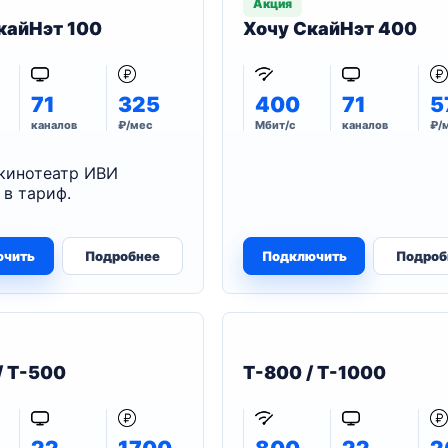
Акция
кайНэт 100
Хочу СкайНэт 400
71
325
400
71
5
каналов
₽/мес
Мбит/с
каналов
₽/
кинотеатр ИВИ
 в тариф.
ючить
Подробнее
Подключить
Подроб
/ T-500
T-800 / T-1000