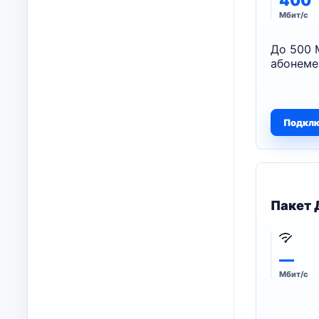
400
Мбит/с
До 500 
абонеме
Подкл
Пакет 
—
Мбит/с