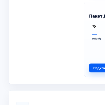
Пакет 
—
Мбит/с
Подкл