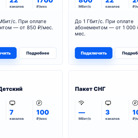
22
1700
800
22
2
каналов
₽/мес
Мбит/с
каналов
₽/
Мбит/с. При оплате
До 1 Гбит/с. При оплате
нтом — от 850 ₽/мес.
абонементом — от 1 000 
мес.
ючить
Подробнее
Подключить
Подроб
Детский
Пакет СНГ
7
100
—
3
1
каналов
₽/мес
Мбит/с
каналов
₽/