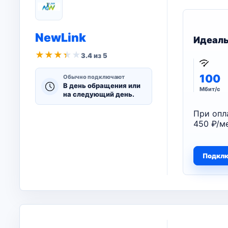
NewLink
Идеал
★
★
★
★
★
3.4 из 5
100
Обычно подключают
В день обращения или
Мбит/с
на следующий день.
При опл
450 ₽/ме
Подкл