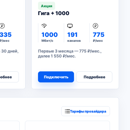
Акция
Гига + 1000
335
1000
191
775
₽/мес
Мбит/с
каналов
₽/мес
 30 дней,
Первые 3 месяца — 775 ₽/мес.,
далее 1 550 ₽/мес.
обнее
Подключить
Подробнее
Тарифы провайдера