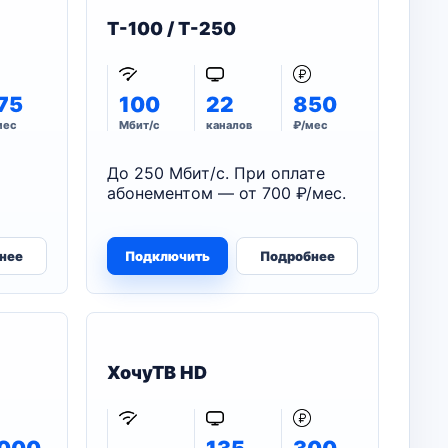
T-100 / T-250
75
100
22
850
мес
Мбит/с
каналов
₽/мес
До 250 Мбит/с. При оплате
абонементом — от 700 ₽/мес.
нее
Подключить
Подробнее
ХочуТВ HD