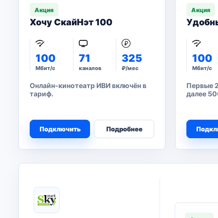
Акция
Акция
Хочу СкайНэт 100
Удобн
100
71
325
100
Мбит/с
каналов
₽/мес
Мбит/с
Онлайн-кинотеатр ИВИ включён в
Первые 2
тариф.
далее 50
Подключить
Подробнее
Подкл