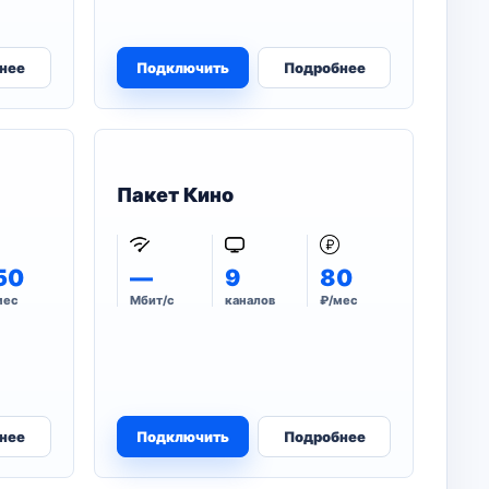
нее
Подключить
Подробнее
Пакет Кино
50
—
9
80
мес
Мбит/с
каналов
₽/мес
нее
Подключить
Подробнее