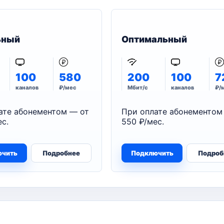
ьный
Оптимальный
100
580
200
100
7
каналов
₽/мес
Мбит/с
каналов
₽/
ате абонементом — от
При оплате абонементом
с.
550 ₽/мес.
ючить
Подробнее
Подключить
Подроб