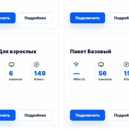
ючить
Подробнее
Подключить
Подроб
Для взрослых
Пакет Базовый
6
149
—
56
1
каналов
₽/мес
Мбит/с
каналов
₽/
ючить
Подробнее
Подключить
Подроб