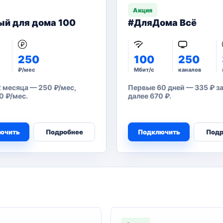
Акция
ый для дома 100
#ДляДома Всё
250
100
250
₽/мес
Мбит/с
каналов
 месяца — 250 ₽/мес,
Первые 60 дней — 335 ₽ за
0 ₽/мес.
далее 670 ₽.
ючить
Подробнее
Подключить
Подр