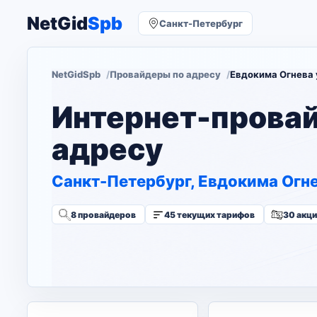
NetGid
Spb
Санкт-Петербург
NetGidSpb
Провайдеры по адресу
Евдокима Огнева у
Интернет-прова
адресу
Санкт-Петербург, Евдокима Огнев
8 провайдеров
45 текущих тарифов
30 акц
Изменить адрес