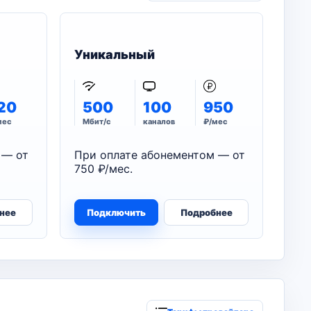
Уникальный
20
500
100
950
мес
Мбит/с
каналов
₽/мес
 — от
При оплате абонементом — от
750 ₽/мес.
нее
Подключить
Подробнее