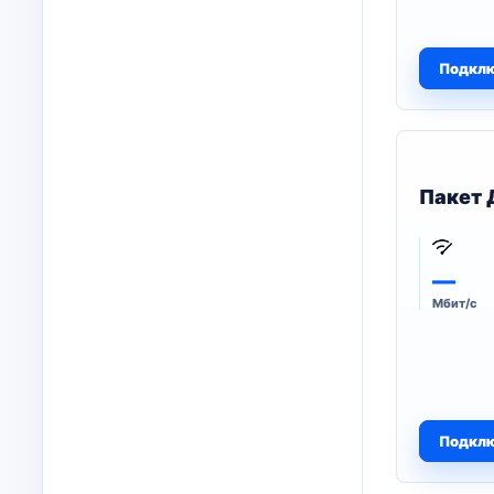
Подкл
Пакет 
—
Мбит/с
Подкл