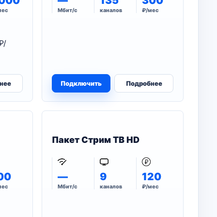
000
—
135
300
мес
Мбит/с
каналов
₽/мес
₽/
нее
Подключить
Подробнее
Пакет Стрим ТВ HD
00
—
9
120
мес
Мбит/с
каналов
₽/мес