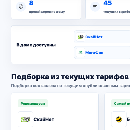
8
45
провайдеров по дому
текущих тариф
СкайНет
В доме доступны
МегаФон
Подборка из текущих тарифов
Подборка составлена по текущим опубликованным тари
Рекомендуем
Самый д
СкайНет
Б