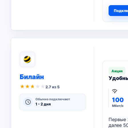
Подкл
Акция
Билайн
Удобны
★
★
★
★
★
2.7 из 5
100
Обычно подключают
1 - 2 дня
Мбит/с
Первые 
далее 50