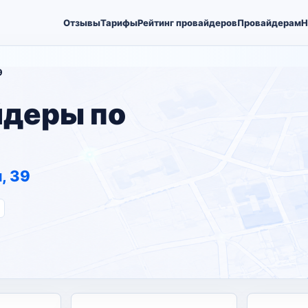
Отзывы
Тарифы
Рейтинг провайдеров
Провайдерам
Н
9
йдеры по
, 39