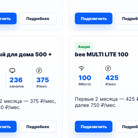
ючить
Подробнее
Подключить
Подроб
Акция
й для дома 500 +
bee MULTI LITE 100
100
425
236
375
Мбит/с
₽/мес
каналов
₽/мес
Первые 2 месяца — 425 
2 месяца — 375 ₽/мес,
далее 750 ₽/мес.
0 ₽/мес.
ючить
Подробнее
Подключить
Подроб