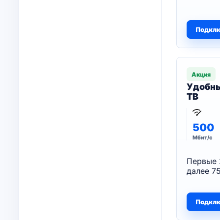
Подкл
Акция
Удобны
ТВ
500
Мбит/с
Первые 
далее 75
Подкл