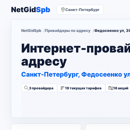
NetGid
Spb
Санкт-Петербург
NetGidSpb
Провайдеры по адресу
Федосеенко ул, 3
Интернет-прова
адресу
Санкт-Петербург, Федосеенко ул
3 провайдера
19 текущих тарифов
18 акций
Изменить адрес