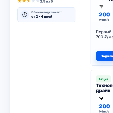
★
★
★
★
★
2.5 из 5
Обычно подключают
200
от 2 - 4 дней
Мбит/с
Первый 
700 ₽/ме
Подкл
Акция
Технол
драйв
200
Мбит/с