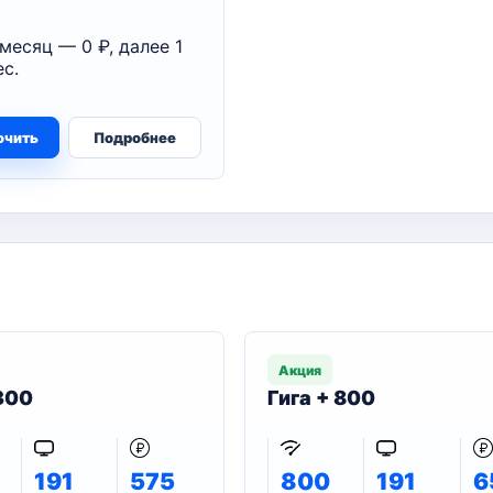
месяц — 0 ₽, далее 1
с.
ючить
Подробнее
Акция
 300
Гига + 800
191
575
800
191
6