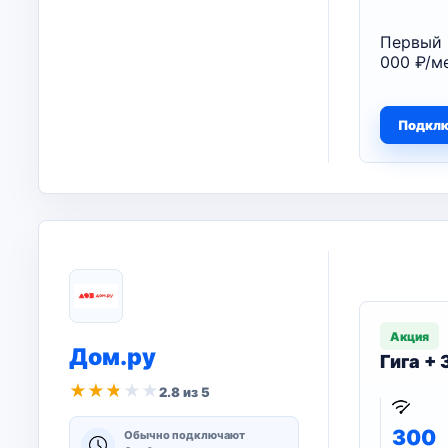
Первый 
000 ₽/ме
Подкл
Акция
Дом.ру
Гига +
★
★
★
★
★
2.8 из 5
300
Обычно подключают