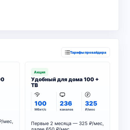
Тарифы провайдера
Акция
00
Удобный для дома 100 +
ТВ
100
236
325
Мбит/с
каналов
₽/мес
₽/мес,
Первые 2 месяца — 325 ₽/мес,
далее 650 ₽/мес.