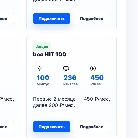
нее
Подключить
Подробнее
Акция
bee HIT 100
100
236
450
Мбит/с
каналов
₽/мес
₽/мес,
Первые 2 месяца — 450 ₽/мес,
далее 900 ₽/мес.
нее
Подключить
Подробнее