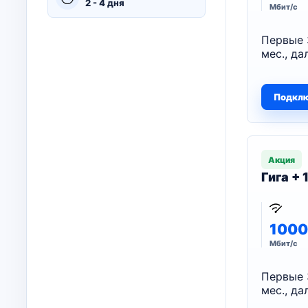
2 - 4 дня
Мбит/с
Первые 
мес., да
Подкл
Акция
Гига +
1000
Мбит/с
Первые 
мес., да