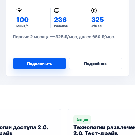
100
236
325
Мбит/с
каналов
₽/мес
Первые 2 месяца — 325 ₽/мес, далее 650 ₽/мес.
Подключить
Подробнее
Акция
огии доступа 2.0.
Технологии развлече
райв
2.0. Тест-драйв