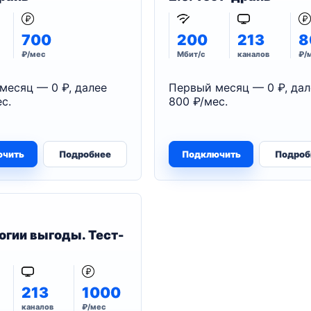
700
200
213
8
₽/мес
Мбит/с
каналов
₽/
месяц — 0 ₽, далее
Первый месяц — 0 ₽, дал
с.
800 ₽/мес.
ючить
Подробнее
Подключить
Подроб
огии выгоды. Тест-
213
1000
каналов
₽/мес