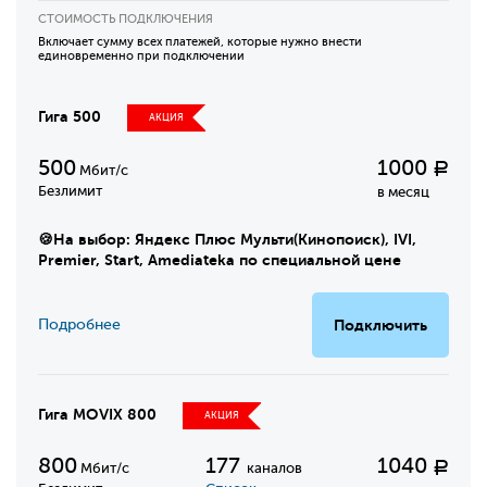
СТОИМОСТЬ ПОДКЛЮЧЕНИЯ
Включает сумму всех платежей, которые нужно внести
единовременно при подключении
Гига 500
АКЦИЯ
500
1000
Р
Мбит/с
Безлимит
в месяц
🍪На выбор: Яндекс Плюс Мульти(Кинопоиск), IVI,
Premier, Start, Amediateka по специальной цене
Подробнее
Подключить
Гига MOVIX 800
АКЦИЯ
800
177
1040
Р
Мбит/с
каналов