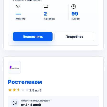
—
2
99
Мбит/с
каналов
₽/мес
Подключить
Подробнее
Ростелеком
★
★
★
★
★
2.5 из 5
Обычно подключают
от 2 - 4 дней