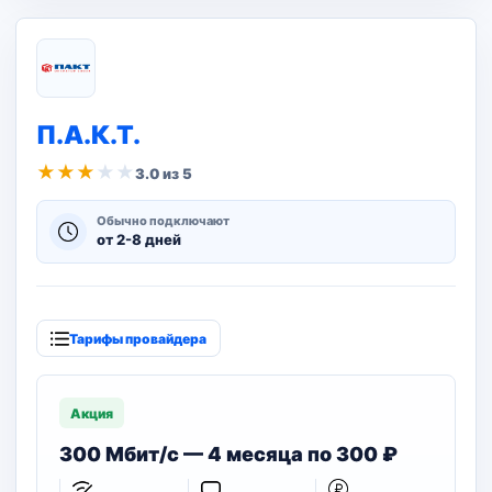
П.А.К.Т.
★
★
★
★
★
3.0 из 5
Обычно подключают
от 2-8 дней
Тарифы провайдера
Акция
300 Мбит/с — 4 месяца по 300 ₽