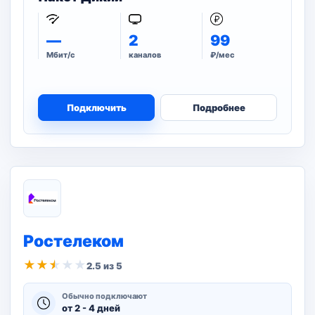
—
2
99
Мбит/с
каналов
₽/мес
Подключить
Подробнее
Ростелеком
★
★
★
★
★
2.5 из 5
Обычно подключают
от 2 - 4 дней