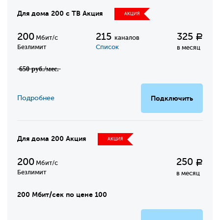
Для дома 200 с ТВ Акция
АКЦИЯ
200
215
325
Р
Мбит/с
каналов
Безлимит
Список
в месяц
̶6̶5̶0̶ ̶р̶у̶б̶.̶/̶м̶е̶с̶.̶
Подробнее
Подключить
Для дома 200 Акция
АКЦИЯ
200
250
Р
Мбит/с
Безлимит
в месяц
200 Мбит/сек по цене 100