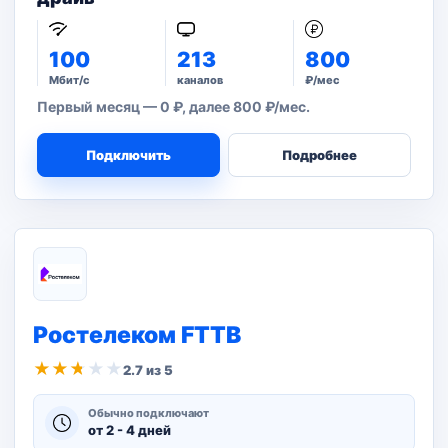
100
213
800
Мбит/с
каналов
₽/мес
Первый месяц — 0 ₽, далее 800 ₽/мес.
Подключить
Подробнее
Ростелеком FTTB
★
★
★
★
★
2.7 из 5
Обычно подключают
от 2 - 4 дней