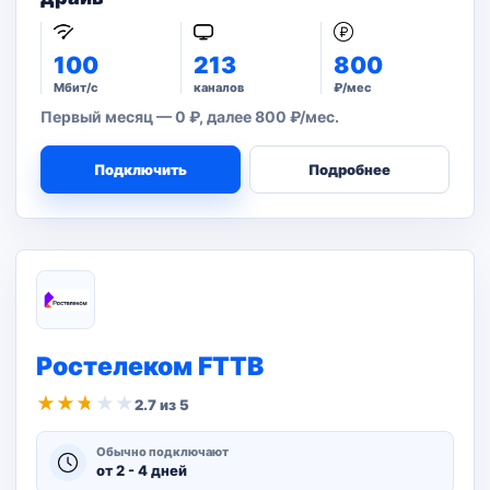
100
213
800
Мбит/с
каналов
₽/мес
Первый месяц — 0 ₽, далее 800 ₽/мес.
Подключить
Подробнее
Ростелеком FTTB
★
★
★
★
★
2.7 из 5
Обычно подключают
от 2 - 4 дней