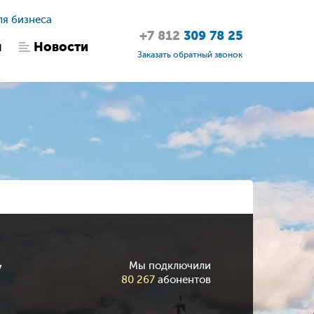
ля бизнеса
+7 812
309 78 25
ы
Новости
Заказать обратный звонок
у
Мы подключили
80 267
абонентов