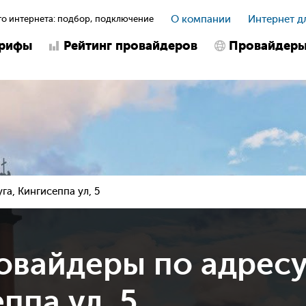
о интернета: подбор, подключение
О компании
Интернет д
арифы
Рейтинг провайдеров
Провайдер
уга, Кингисеппа ул, 5
овайдеры по адрес
ппа ул, 5