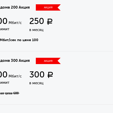
 дома 200 Акция
АКЦИЯ
00
250
Р
Мбит/с
лимит
в месяц
Мбит/сек по цене 100
 дома 300 Акция
АКЦИЯ
00
300
Р
Мбит/с
лимит
в месяц
а̶я̶ ̶ц̶е̶н̶а̶ ̶6̶0̶0̶