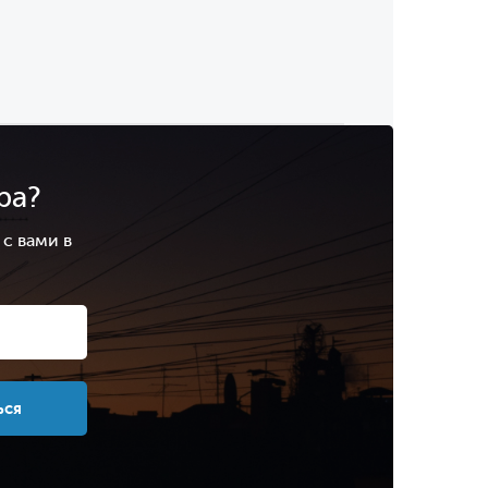
ра?
с вами в
.
ься