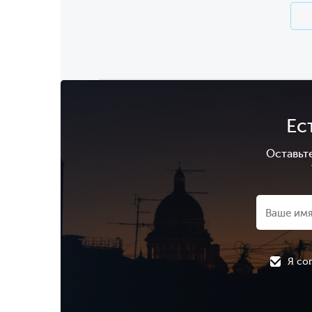
Ес
Оставьт
Я со