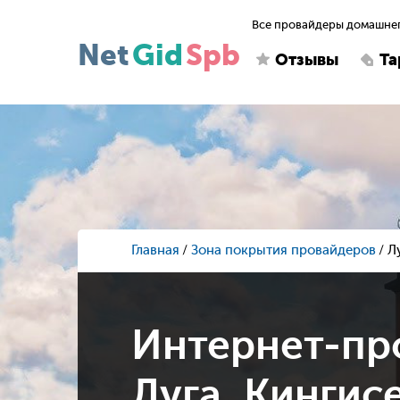
Все провайдеры домашнег
Net
Gid
Spb
Отзывы
Т
Главная
Зона покрытия провайдеров
Л
Интернет-пр
Луга, Кингисе