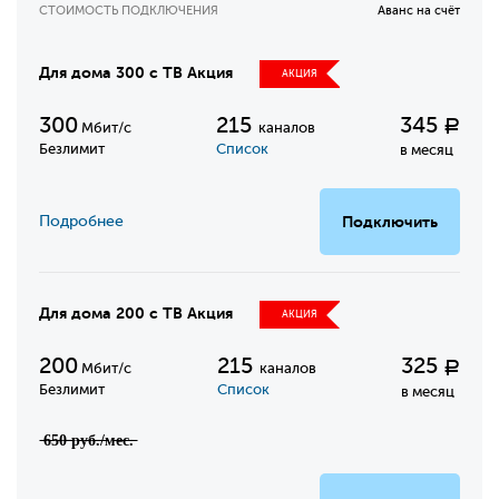
СТОИМОСТЬ ПОДКЛЮЧЕНИЯ
Аванс на счёт
Для дома 300 с ТВ Акция
АКЦИЯ
300
215
345
Р
Мбит/с
каналов
Безлимит
Список
в месяц
Подробнее
Подключить
Для дома 200 с ТВ Акция
АКЦИЯ
200
215
325
Р
Мбит/с
каналов
Безлимит
Список
в месяц
̶6̶5̶0̶ ̶р̶у̶б̶.̶/̶м̶е̶с̶.̶