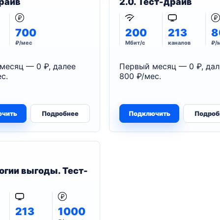
райв
2.0. Тест-драйв
700
200
213
8
₽/мес
Мбит/с
каналов
₽/
месяц — 0 ₽, далее
Первый месяц — 0 ₽, дал
с.
800 ₽/мес.
ючить
Подробнее
Подключить
Подроб
огии выгоды. Тест-
213
1000