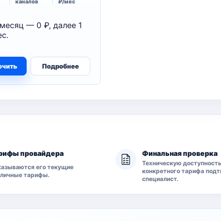
каналов
₽/мес
месяц — 0 ₽, далее 1
с.
ючить
Подробнее
рифы провайдера
Финальная проверка
Техническую доступност
азываются его текущие
конкретного тарифа под
бличные тарифы.
специалист.