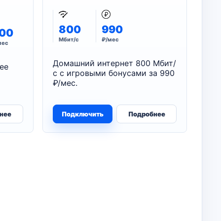
800
990
00
Мбит/с
₽/мес
мес
Домашний интернет 800 Мбит/
ее
с с игровыми бонусами за 990
₽/мес.
нее
Подключить
Подробнее