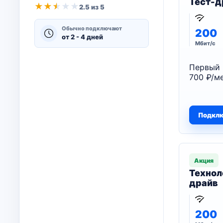
Тест-д
★
★
★
★
★
2.5 из 5
Обычно подключают
200
от 2 - 4 дней
Мбит/с
Первый 
700 ₽/ме
Подкл
Акция
Технол
драйв
200