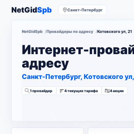
NetGid
Spb
Санкт-Петербург
NetGidSpb
Провайдеры по адресу
Котовского ул, 21
Интернет-прова
адресу
Санкт-Петербург, Котовского ул,
1 провайдер
4 текущих тарифа
4 акции
Изменить адрес