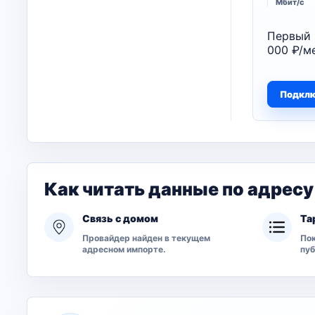
Мбит/с
Первый 
000 ₽/ме
Подкл
Как читать данные по адресу
Связь с домом
Та
Провайдер найден в текущем
Пок
адресном импорте.
пу