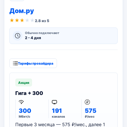
Дом.ру
★
★
★
★
★
2.8 из 5
Обычно подключают
2 - 4 дня
Тарифы провайдера
Акция
Гига + 300
300
191
575
Мбит/с
каналов
₽/мес
Первые 3 месяца — 575 ₽/мес., далее 1