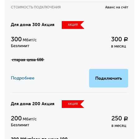
СТОИМОСТЬ ПОДКЛЮЧЕНИЯ
Аванс на счёт
Для дома 300 Акция
АКЦИЯ
300
300
Р
Мбит/с
Безлимит
в месяц
̶с̶т̶а̶р̶а̶я̶ ̶ц̶е̶н̶а̶ ̶6̶0̶0̶
Подробнее
Подключить
Для дома 200 Акция
АКЦИЯ
200
250
Р
Мбит/с
Безлимит
в месяц
200 Мбит/сек по цене 100