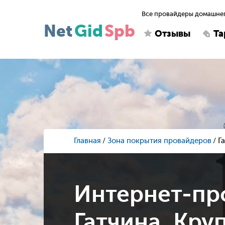
Все провайдеры домашнег
Net
Gid
Spb
Отзывы
Т
Главная
Зона покрытия провайдеров
Г
Интернет-пр
Гатчина, Круп