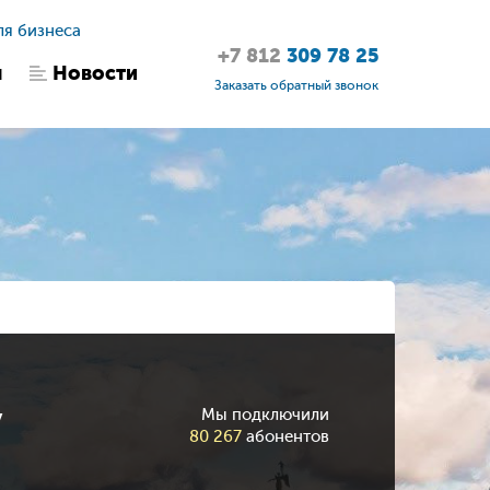
ля бизнеса
+7 812
309 78 25
ы
Новости
Заказать обратный звонок
у
Мы подключили
80 267
абонентов