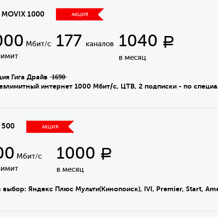
а MOVIX 1000
АКЦИЯ
000
177
1040
Р
Мбит/с
каналов
лимит
в месяц
я Гига Драйв ̶1̶6̶9̶0̶
имитный интернет 1000 Мбит/с, ЦТВ, 2 подписки - по специа
 500
АКЦИЯ
00
1000
Р
Мбит/с
лимит
в месяц
 выбор: Яндекс Плюс Мульти(Кинопоиск), IVI, Premier, Start, A