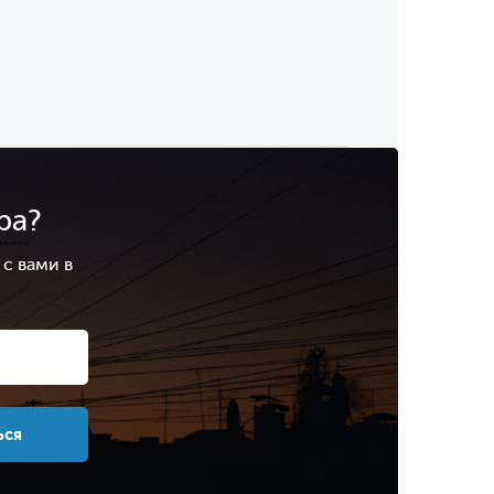
ра?
с вами в
.
ься