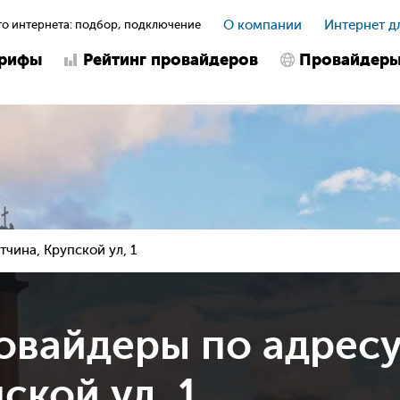
о интернета: подбор, подключение
О компании
Интернет д
арифы
Рейтинг провайдеров
Провайдер
атчина, Крупской ул, 1
овайдеры по адрес
ской ул, 1