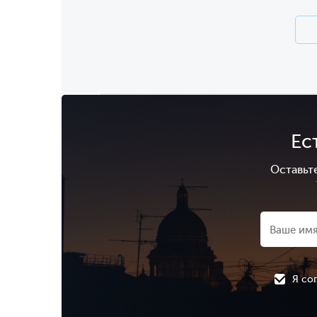
Ес
Оставьт
Я со