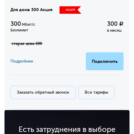
Для дома 300 Акция
АКЦИЯ
300
300
Р
Мбит/с
Безлимит
в месяц
̶с̶т̶а̶р̶а̶я̶ ̶ц̶е̶н̶а̶ ̶6̶0̶0̶
Подробнее
Подключить
Заказать обратный звонок
Все тарифы
Есть затруднения в выборе