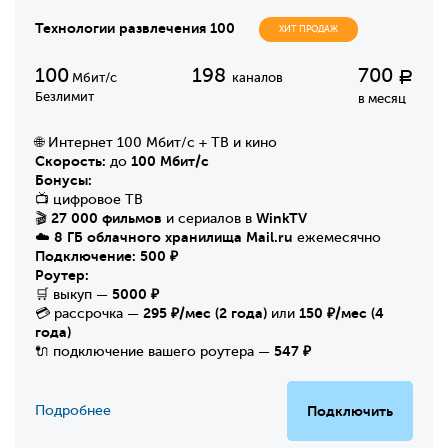
Технологии развлечения 100
ХИТ ПРОДАЖ
100
198
700
Р
Мбит/с
каналов
Безлимит
в месяц
🌐 Интернет 100 Мбит/с + ТВ и кино
Скорость:
100 Мбит/с
до
Бонусы:
📺 цифровое ТВ
27 000 фильмов
WinkTV
🎬
и сериалов в
8 ГБ облачного хранилища Mail.ru
☁️
ежемесячно
Подключение:
500 ₽
Роутер:
5000 ₽
🛒 выкуп —
295 ₽/мес (2 года)
150 ₽/мес (4
💳 рассрочка —
или
года)
547 ₽
🔌 подключение вашего роутера —
Подробнее
Подключить