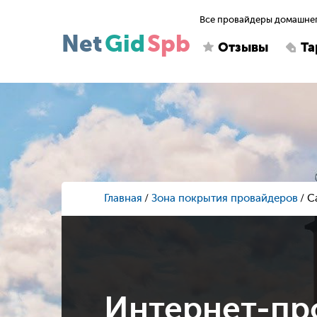
Все провайдеры домашнег
Net
Gid
Spb
Отзывы
Т
Главная
Зона покрытия провайдеров
С
Интернет-пр