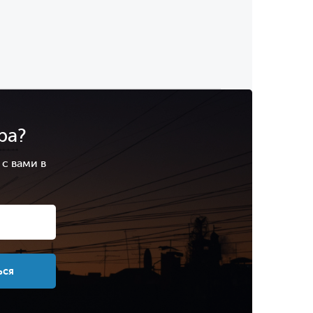
ра?
с вами в
.
ься