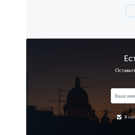
Ес
Оставьт
Я со