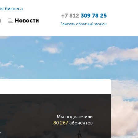
ля бизнеса
+7 812
309 78 25
ы
Новости
Заказать обратный звонок
Мы подключили
80 267
абонентов
у