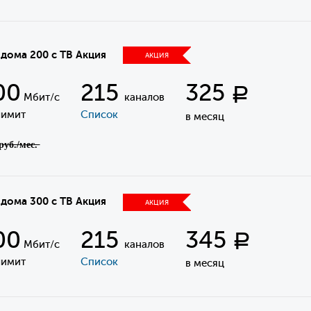
 дома 200 с ТВ Акция
АКЦИЯ
00
215
325
Р
Мбит/с
каналов
лимит
Список
в месяц
р̶у̶б̶.̶/̶м̶е̶с̶.̶
 дома 300 с ТВ Акция
АКЦИЯ
00
215
345
Р
Мбит/с
каналов
лимит
Список
в месяц