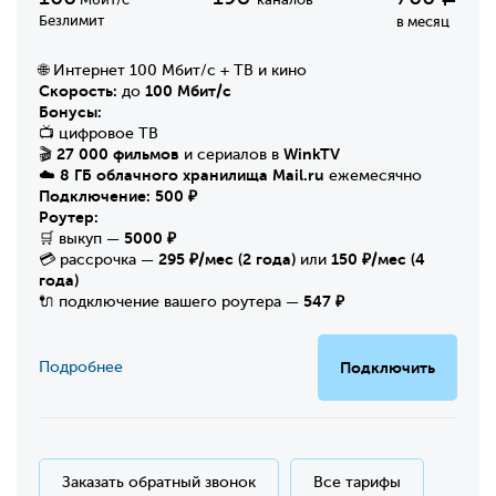
Безлимит
в месяц
🌐 Интернет 100 Мбит/с + ТВ и кино
Скорость:
100 Мбит/с
до
Бонусы:
📺 цифровое ТВ
27 000 фильмов
WinkTV
🎬
и сериалов в
8 ГБ облачного хранилища Mail.ru
☁️
ежемесячно
Подключение:
500 ₽
Роутер:
5000 ₽
🛒 выкуп —
295 ₽/мес (2 года)
150 ₽/мес (4
💳 рассрочка —
или
года)
547 ₽
🔌 подключение вашего роутера —
Подробнее
Подключить
Заказать обратный звонок
Все тарифы