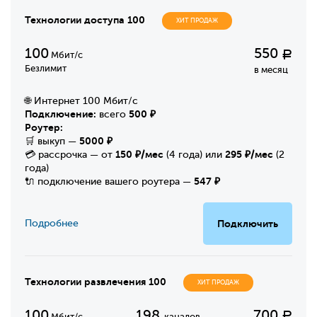
Технологии доступа 100
ХИТ ПРОДАЖ
100
550
Р
Мбит/с
Безлимит
в месяц
🌐 Интернет 100 Мбит/с
Подключение:
500 ₽
всего
Роутер:
5000 ₽
🛒 выкуп —
150 ₽/мес
295 ₽/мес
💳 рассрочка — от
(4 года) или
(2
года)
547 ₽
🔌 подключение вашего роутера —
Подробнее
Подключить
Технологии развлечения 100
ХИТ ПРОДАЖ
100
198
700
Р
Мбит/с
каналов