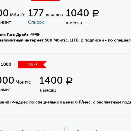
00
177
1040
Р
Мбит/с
каналов
лимит
Список
в месяц
я Гига Драйв ̶1̶1̶9̶0̶
имитный интернет 500 Мбит/с, ЦТВ, 2 подписки - по специал
 1000
АКЦИЯ
000
1400
Р
Мбит/с
лимит
в месяц
ний IP-адрес по специальной цене: 0 ₽/мес. с бесплатным по