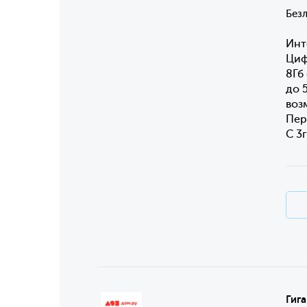
Без
Инт
Циф
8Гб
до 
воз
Пер
С 3
Гиг