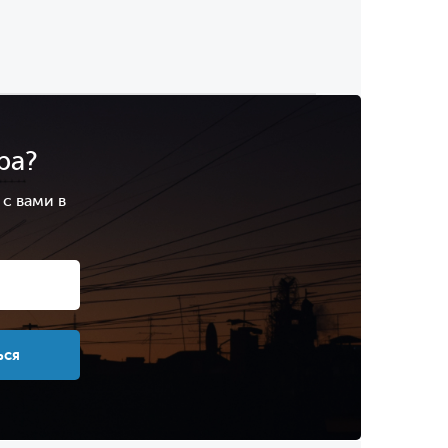
ра?
с вами в
.
ься