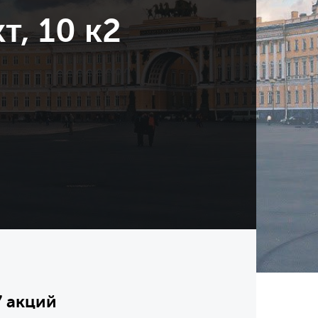
т, 10 к2
7 акций