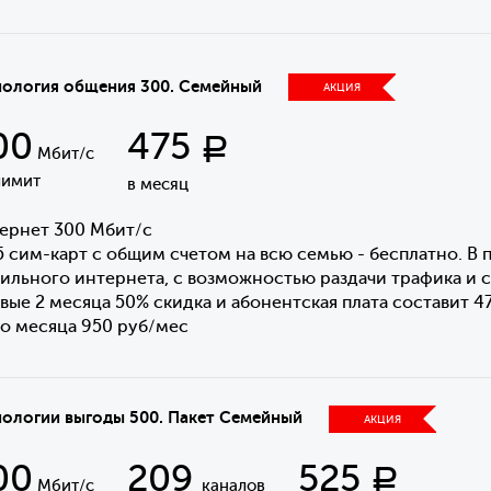
нология общения 300. Семейный
АКЦИЯ
00
475
Р
Мбит/с
лимит
в месяц
ернет 300 Мбит/с
5 сим-карт с общим счетом на всю семью - бесплатно. В п
ильного интернета, с возможностью раздачи трафика и 
вые 2 месяца 50% скидка и абонентская плата составит 4
го месяца 950 руб/мес
нологии выгоды 500. Пакет Семейный
АКЦИЯ
00
209
525
Р
Мбит/с
каналов