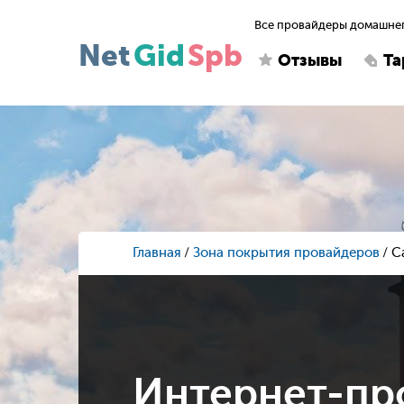
Все провайдеры домашнег
Net
Gid
Spb
Отзывы
Т
Главная
Зона покрытия провайдеров
С
Интернет-пр