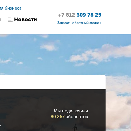
ля бизнеса
+7 812
309 78 25
ы
Новости
Заказать обратный звонок
Мы подключили
80 267
абонентов
у