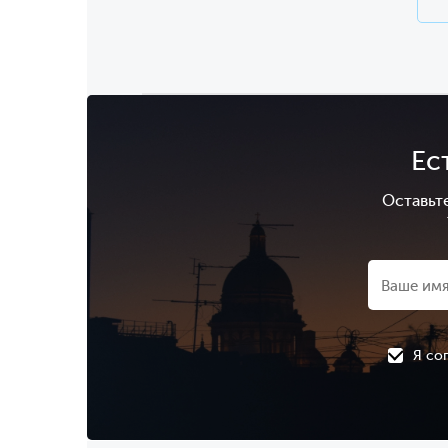
Ес
Оставьт
Я со