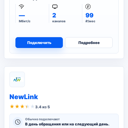
—
2
99
Мбит/с
каналов
₽/мес
Подключить
Подробнее
NewLink
★
★
★
★
★
3.4 из 5
Обычно подключают
В день обращения или на следующий день.