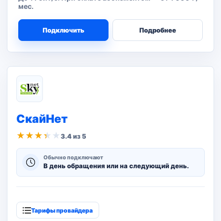
мес.
Подключить
Подробнее
СкайНет
★
★
★
★
★
3.4 из 5
Обычно подключают
В день обращения или на следующий день.
Тарифы провайдера