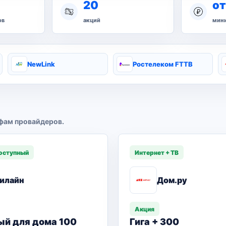
20
от
ов
акций
мини
NewLink
Ростелеком FTTB
фам провайдеров.
оступный
Интернет + ТВ
илайн
Дом.ру
Акция
ый для дома 100
Гига + 300