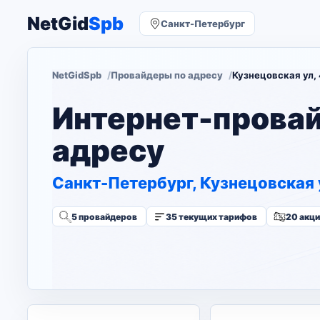
NetGid
Spb
Санкт-Петербург
NetGidSpb
Провайдеры по адресу
Кузнецовская ул,
Интернет-прова
адресу
Санкт-Петербург, Кузнецовская 
5 провайдеров
35 текущих тарифов
20 акц
Изменить адрес