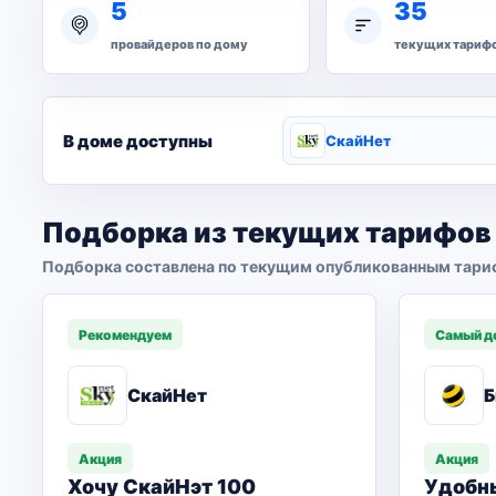
5
35
провайдеров по дому
текущих тариф
В доме доступны
СкайНет
Подборка из текущих тарифов
Подборка составлена по текущим опубликованным тари
Рекомендуем
Самый д
СкайНет
Б
Акция
Акция
Хочу СкайНэт 100
Удобн