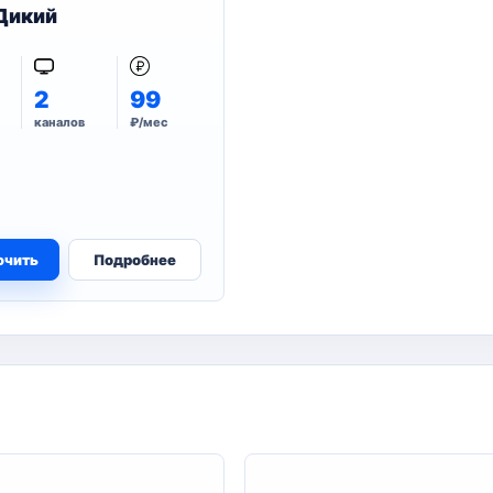
Дикий
2
99
каналов
₽/мес
ючить
Подробнее