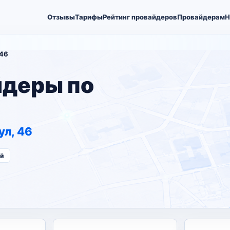
Отзывы
Тарифы
Рейтинг провайдеров
Провайдерам
Н
 46
йдеры по
ул, 46
ий