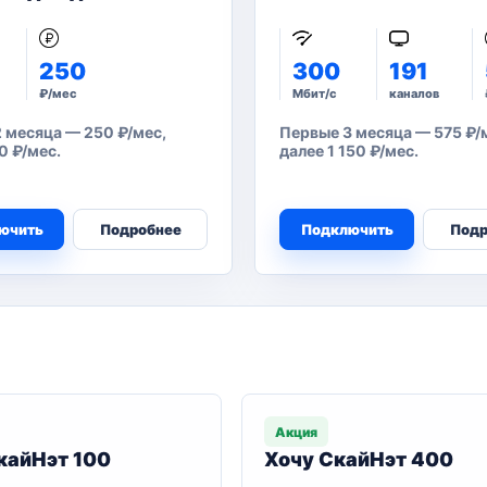
250
300
191
₽/мес
Мбит/с
каналов
 месяца — 250 ₽/мес,
Первые 3 месяца — 575 ₽/м
0 ₽/мес.
далее 1 150 ₽/мес.
ючить
Подробнее
Подключить
Подр
Акция
кайНэт 100
Хочу СкайНэт 400