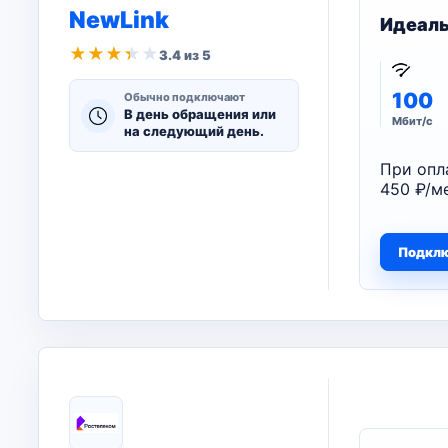
NewLink
Идеал
★
★
★
★
★
3.4 из 5
100
Обычно подключают
В день обращения или
Мбит/с
на следующий день.
При опл
450 ₽/ме
Подкл