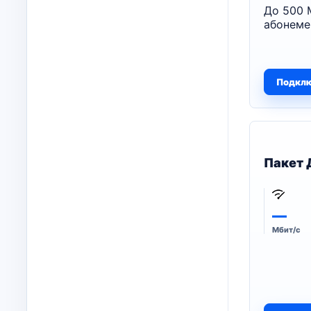
До 500 
абонеме
Подкл
Пакет 
—
Мбит/с