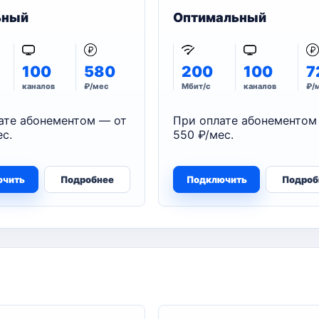
ьный
Оптимальный
100
580
200
100
7
каналов
₽/мес
Мбит/с
каналов
₽/
ате абонементом — от
При оплате абонементом
с.
550 ₽/мес.
ючить
Подробнее
Подключить
Подроб