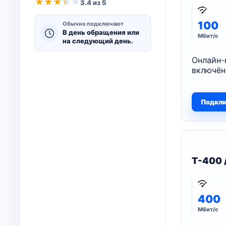
★
★
★
★
★
3.4 из 5
100
Обычно подключают
В день обращения или
Мбит/с
на следующий день.
Онлайн-
включён
Подкл
T-400 
400
Мбит/с