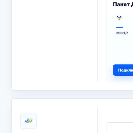
Пакет 
—
Мбит/с
Подкл