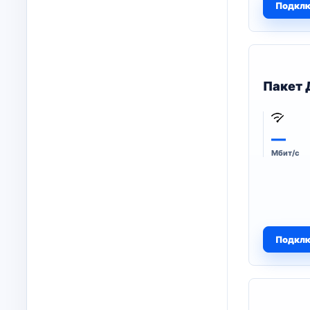
Подкл
Пакет 
—
Мбит/с
Подкл