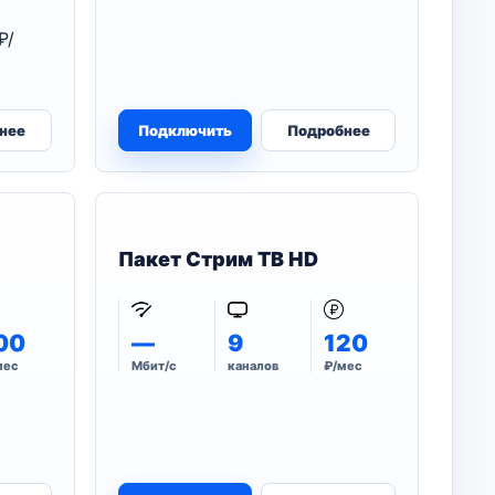
₽/
нее
Подключить
Подробнее
Пакет Стрим ТВ HD
00
—
9
120
мес
Мбит/с
каналов
₽/мес