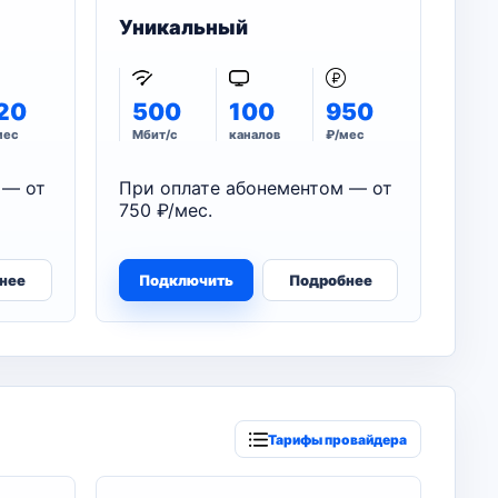
Уникальный
20
500
100
950
мес
Мбит/с
каналов
₽/мес
 — от
При оплате абонементом — от
750 ₽/мес.
нее
Подключить
Подробнее
Тарифы провайдера