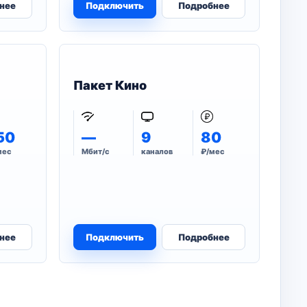
нее
Подключить
Подробнее
Пакет Кино
50
—
9
80
мес
Мбит/с
каналов
₽/мес
нее
Подключить
Подробнее