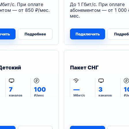
Мбит/с. При оплате
До 1 Гбит/с. При оплате
нтом — от 850 ₽/мес.
абонементом — от 1 000 
мес.
ючить
Подробнее
Подключить
Подроб
Детский
Пакет СНГ
7
100
—
3
1
каналов
₽/мес
Мбит/с
каналов
₽/