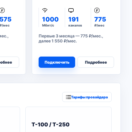
575
1000
191
775
₽/мес
Мбит/с
каналов
₽/мес
ес.,
Первые 3 месяца — 775 ₽/мес.,
далее 1 550 ₽/мес.
обнее
Подключить
Подробнее
Тарифы провайдера
T-100 / T-250