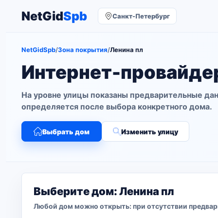
NetGid
Spb
Санкт-Петербург
NetGidSpb
/
Зона покрытия
/
Ленина пл
Интернет-провайдер
На уровне улицы показаны предварительные дан
определяется после выбора конкретного дома.
Выбрать дом
Изменить улицу
Выберите дом: Ленина пл
Любой дом можно открыть: при отсутствии предвар