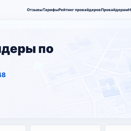
Отзывы
Тарифы
Рейтинг провайдеров
Провайдерам
Н
йдеры по
48