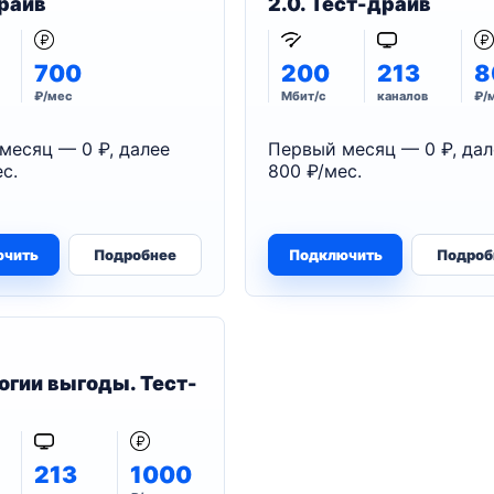
райв
2.0. Тест-драйв
700
200
213
8
₽/мес
Мбит/с
каналов
₽/
месяц — 0 ₽, далее
Первый месяц — 0 ₽, дал
с.
800 ₽/мес.
ючить
Подробнее
Подключить
Подроб
огии выгоды. Тест-
213
1000