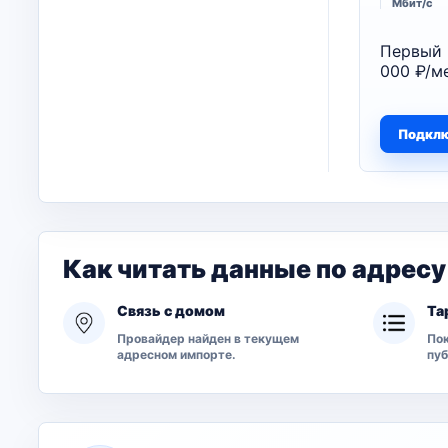
Мбит/с
Первый 
000 ₽/ме
Подкл
Как читать данные по адресу
Связь с домом
Та
Провайдер найден в текущем
Пок
адресном импорте.
пу