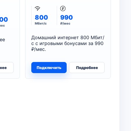
800
990
00
Мбит/с
₽/мес
мес
Домашний интернет 800 Мбит/
ее
с с игровыми бонусами за 990
₽/мес.
нее
Подключить
Подробнее