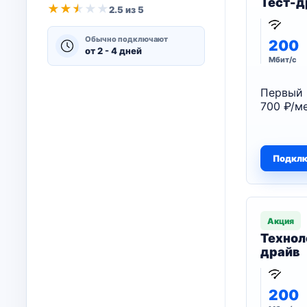
Тест-д
★
★
★
★
★
2.5 из 5
Обычно подключают
200
от 2 - 4 дней
Мбит/с
Первый 
700 ₽/ме
Подкл
Акция
Технол
драйв
200