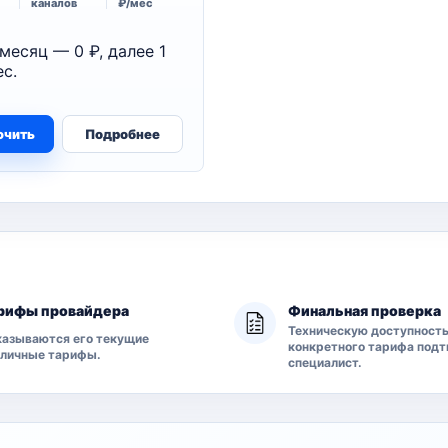
каналов
₽/мес
месяц — 0 ₽, далее 1
с.
ючить
Подробнее
рифы провайдера
Финальная проверка
Техническую доступност
азываются его текущие
конкретного тарифа под
бличные тарифы.
специалист.