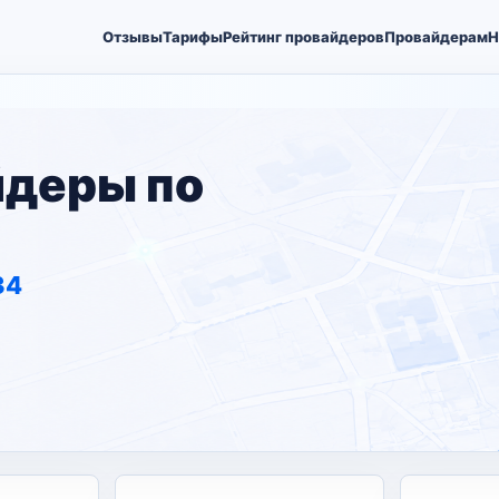
Отзывы
Тарифы
Рейтинг провайдеров
Провайдерам
Н
йдеры по
34