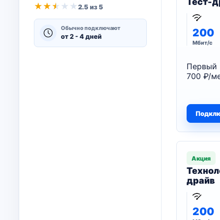
Тест-д
★
★
★
★
★
2.5 из 5
Обычно подключают
200
от 2 - 4 дней
Мбит/с
Первый 
700 ₽/ме
Подкл
Акция
Технол
драйв
200