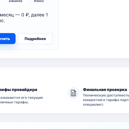
каналов
₽/мес
месяц — 0 ₽, далее 1
с.
ючить
Подробнее
рифы провайдера
Финальная проверка
Техническую доступност
азываются его текущие
конкретного тарифа под
бличные тарифы.
специалист.