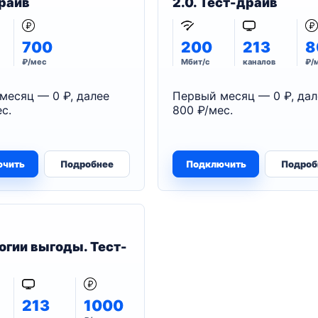
райв
2.0. Тест-драйв
700
200
213
8
₽/мес
Мбит/с
каналов
₽/
месяц — 0 ₽, далее
Первый месяц — 0 ₽, дал
с.
800 ₽/мес.
ючить
Подробнее
Подключить
Подроб
огии выгоды. Тест-
213
1000