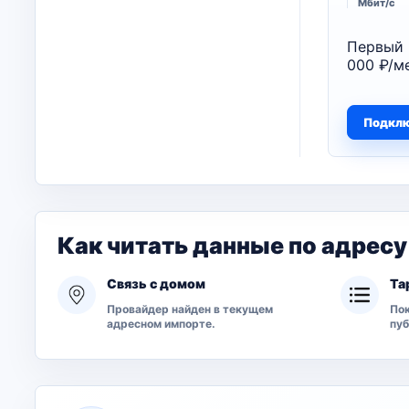
Мбит/с
Первый 
000 ₽/ме
Подкл
Как читать данные по адресу
Связь с домом
Та
Провайдер найден в текущем
Пок
адресном импорте.
пу