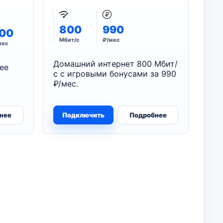
800
990
00
Мбит/с
₽/мес
мес
Домашний интернет 800 Мбит/
ее
с с игровыми бонусами за 990
₽/мес.
нее
Подключить
Подробнее