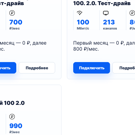
ест-драйв
100. 2.0. Тест-драйв
700
100
213
8
₽/мес
Мбит/с
каналов
₽/
месяц — 0 ₽, далее
Первый месяц — 0 ₽, дал
с.
800 ₽/мес.
ючить
Подробнее
Подключить
Подроб
й 100 2.0
990
₽/мес