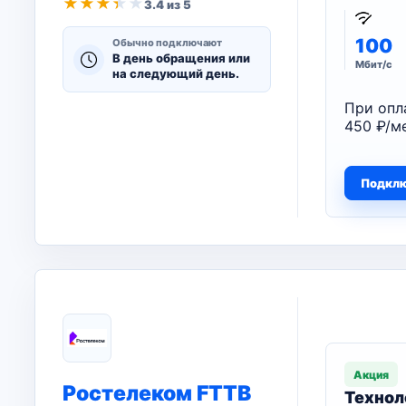
★
★
★
★
★
3.4 из 5
100
Обычно подключают
В день обращения или
Мбит/с
на следующий день.
При опл
450 ₽/ме
Подкл
Акция
Ростелеком FTTB
Технол