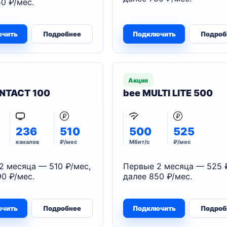
0 ₽/мес.
ючить
Подробнее
Подключить
Подроб
Акция
NTACT 100
bee MULTI LITE 500
236
510
500
525
каналов
₽/мес
Мбит/с
₽/мес
2 месяца — 510 ₽/мес,
Первые 2 месяца — 525 
0 ₽/мес.
далее 850 ₽/мес.
ючить
Подробнее
Подключить
Подроб