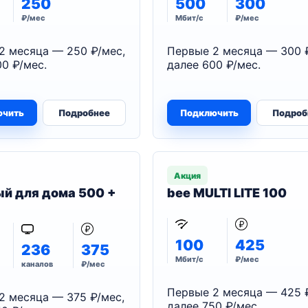
250
500
300
₽/мес
Мбит/с
₽/мес
2 месяца — 250 ₽/мес,
Первые 2 месяца — 300 
0 ₽/мес.
далее 600 ₽/мес.
ючить
Подробнее
Подключить
Подроб
Акция
й для дома 500 +
bee MULTI LITE 100
100
425
236
375
Мбит/с
₽/мес
каналов
₽/мес
Первые 2 месяца — 425 
2 месяца — 375 ₽/мес,
далее 750 ₽/мес.