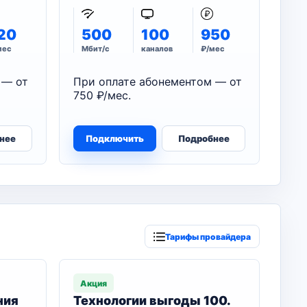
20
500
100
950
мес
Мбит/с
каналов
₽/мес
 — от
При оплате абонементом — от
750 ₽/мес.
нее
Подключить
Подробнее
Тарифы провайдера
Акция
ния
Технологии выгоды 100.