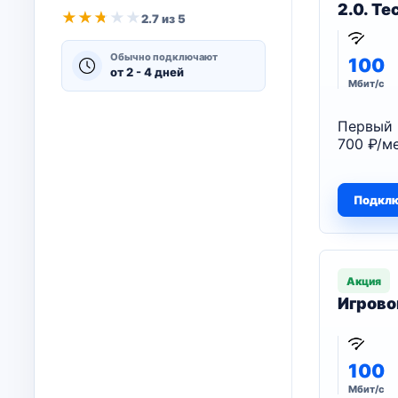
2.0. Т
★
★
★
★
★
2.7 из 5
Обычно подключают
100
от 2 - 4 дней
Мбит/с
Первый 
700 ₽/ме
Подкл
Акция
Игрово
100
Мбит/с