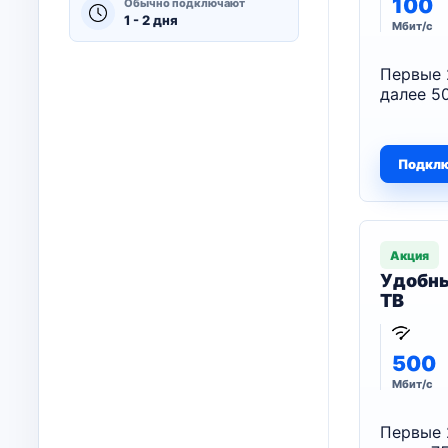
100
Обычно подключают
1 - 2 дня
Мбит/с
Первые 
далее 50
Подкл
Акция
Удобны
ТВ
500
Мбит/с
Первые 