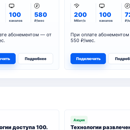
100
580
200
100
7
каналов
₽/мес
Мбит/с
каналов
₽/
ате абонементом — от
При оплате абонементом
с.
550 ₽/мес.
ючить
Подробнее
Подключить
Подроб
Акция
огии доступа 100.
Технологии развлече