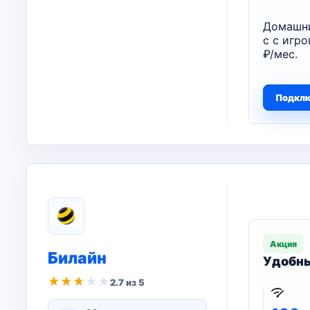
Домашни
с с игр
₽/мес.
Подкл
Акция
Билайн
Удобны
★
★
★
★
★
2.7 из 5