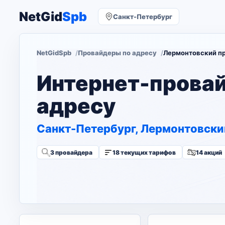
NetGid
Spb
Санкт-Петербург
NetGidSpb
Провайдеры по адресу
Лермонтовский пр
Интернет-прова
адресу
Санкт-Петербург, Лермонтовский
3 провайдера
18 текущих тарифов
14 акций
Изменить адрес