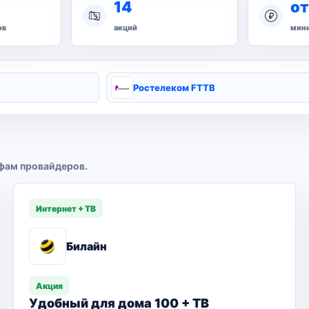
14
от
ов
акций
мини
Ростелеком FTTB
фам провайдеров.
Интернет + ТВ
Билайн
Акция
Удобный для дома 100 + ТВ