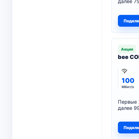
далее 75
Подкл
Акция
bee CO
100
Мбит/с
Первые 
далее 99
Подкл