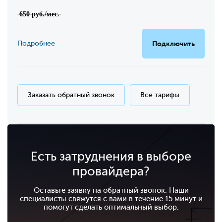
̶6̶5̶0̶ ̶р̶у̶б̶.̶/̶м̶е̶с̶.̶
Подробнее
Подключить
Заказать обратный звонок
Все тарифы
Есть затруднения в выборе
провайдера?
Оставьте заявку на обратный звонок. Наши
специалисты свяжутся с вами в течение 15 минут и
помогут сделать оптимальный выбор.