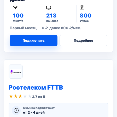
100
213
800
Мбит/с
каналов
₽/мес
Первый месяц — 0 ₽, далее 800 ₽/мес.
Подключить
Подробнее
Ростелеком FTTB
★
★
★
★
★
2.7 из 5
Обычно подключают
от 2 - 4 дней