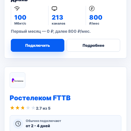
100
213
800
Мбит/с
каналов
₽/мес
Первый месяц — 0 ₽, далее 800 ₽/мес.
Подключить
Подробнее
Ростелеком FTTB
★
★
★
★
★
2.7 из 5
Обычно подключают
от 2 - 4 дней