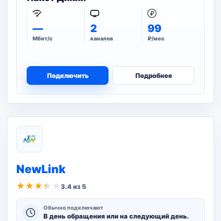
—
2
99
Мбит/с
каналов
₽/мес
Подключить
Подробнее
NewLink
★
★
★
★
★
3.4 из 5
Обычно подключают
В день обращения или на следующий день.