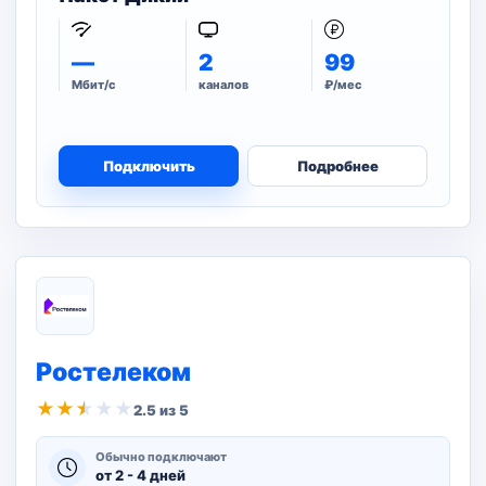
—
2
99
Мбит/с
каналов
₽/мес
Подключить
Подробнее
Ростелеком
★
★
★
★
★
2.5 из 5
Обычно подключают
от 2 - 4 дней