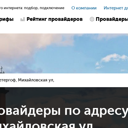
о интернета: подбор, подключение
О компании
Интернет д
арифы
Рейтинг провайдеров
Провайдер
етергоф, Михайловская ул,
овайдеры по адрес
хайловская ул,