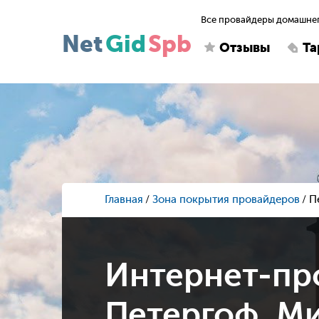
Все провайдеры домашнег
Net
Gid
Spb
Отзывы
Т
Главная
Зона покрытия провайдеров
П
Интернет-пр
Петергоф, Ми