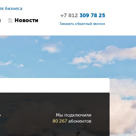
ля бизнеса
+7 812
309 78 25
ы
Новости
Заказать обратный звонок
у
Мы подключили
80 267
абонентов