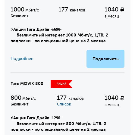
1000
177
1040
Р
Мбит/с
каналов
Безлимит
в месяц
⚡Акция Гига Драйв ̶1̶6̶9̶0̶
Безлимитный интернет 1000 Мбит/с, ЦТВ, 2
подписки - по специальной цене на 2 месяца
Подробнее
Подключить
Гига MOVIX 800
АКЦИЯ
800
177
1040
Р
Мбит/с
каналов
Безлимит
Список
в месяц
⚡Акция Гига Драйв ̶1̶2̶9̶0̶
Безлимитный интернет 800 Мбит/с, ЦТВ, 2
подписки - по специальной цене на 2 месяца