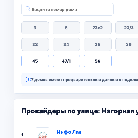
3
5
23к2
23/3
33
34
35
36
45
47/1
56
7 домов имеют предварительные данные о подключ
Провайдеры по улице: Нагорная 
Инфо Лан
1