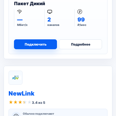
Пакет Дикий
—
2
99
Мбит/с
каналов
₽/мес
Подключить
Подробнее
NewLink
★
★
★
★
★
3.4 из 5
Обычно подключают