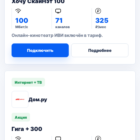
Хочу СкайНэт 100
100
71
325
Мбит/с
каналов
₽/мес
Онлайн-кинотеатр ИВИ включён в тариф.
Подключить
Подробнее
Интернет + ТВ
Дом.ру
Акция
Гига + 300