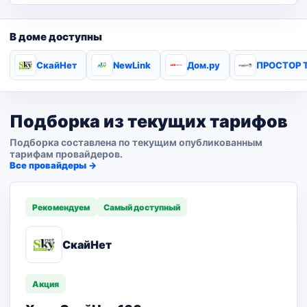
В доме доступны
СкайНет
NewLink
Дом.ру
ПРОСТОР 
Подборка из текущих тарифов
Подборка составлена по текущим опубликованным
тарифам провайдеров.
Все провайдеры →
Рекомендуем
Самый доступный
СкайНет
Акция