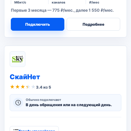
Мбит/с
каналов
₽/мес
Первые 3 месяца — 775 ₽/мес., далее 1 550 ₽/мес.
Подключить
Подробнее
СкайНет
★
★
★
★
★
3.4 из 5
Обычно подключают
В день обращения или на следующий день.