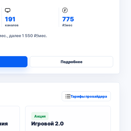
191
775
каналов
₽/мес
с., далее 1 550 ₽/мес.
Подробнее
Тарифы провайдера
Акция
ния
Игровой 2.0