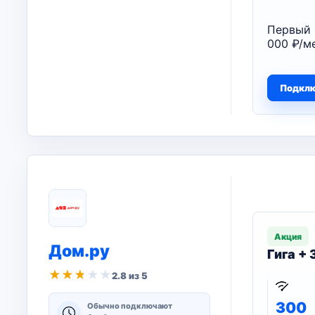
Первый 
000 ₽/ме
Подкл
Акция
Дом.ру
Гига +
★
★
★
★
★
2.8 из 5
300
Обычно подключают