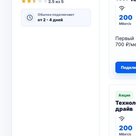
★
★
★
★
★
2.5 из 5
Обычно подключают
200
от 2 - 4 дней
Мбит/с
Первый 
700 ₽/ме
Подкл
Акция
Технол
драйв
200
Мбит/с