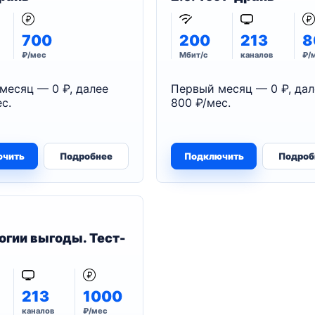
700
200
213
8
₽/мес
Мбит/с
каналов
₽/
месяц — 0 ₽, далее
Первый месяц — 0 ₽, дал
с.
800 ₽/мес.
ючить
Подробнее
Подключить
Подроб
огии выгоды. Тест-
213
1000
каналов
₽/мес