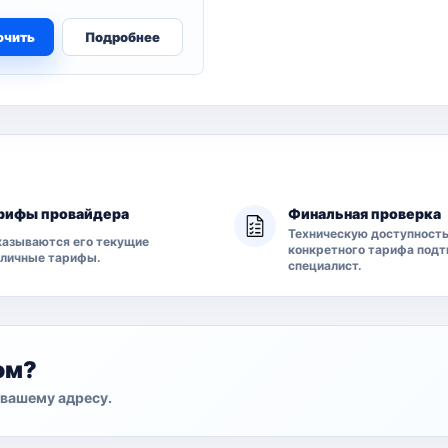
ючить
Подробнее
рифы провайдера
Финальная проверка
Техническую доступност
азываются его текущие
конкретного тарифа под
бличные тарифы.
специалист.
ом?
вашему адресу.