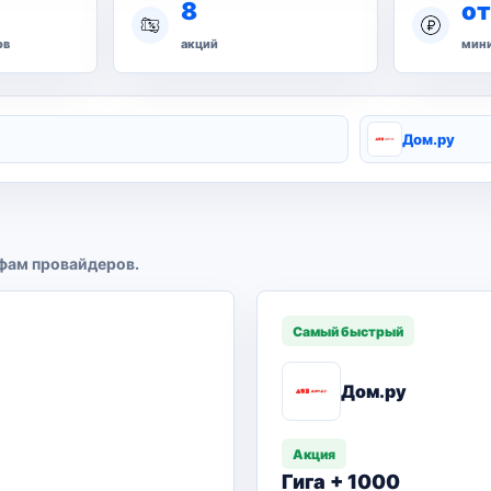
8
от
ов
акций
мини
Дом.ру
фам провайдеров.
Самый быстрый
Дом.ру
Акция
Гига + 1000