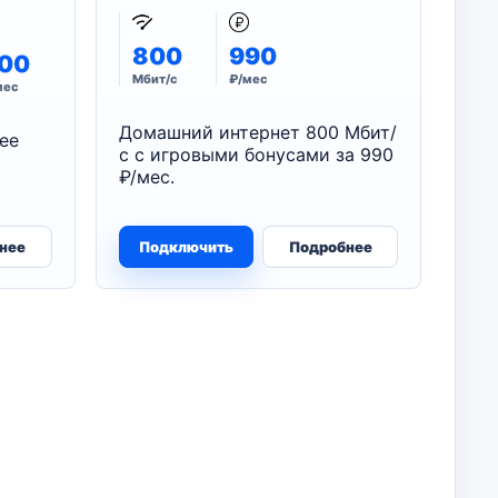
800
990
00
Мбит/с
₽/мес
мес
Домашний интернет 800 Мбит/
ее
с с игровыми бонусами за 990
₽/мес.
нее
Подключить
Подробнее