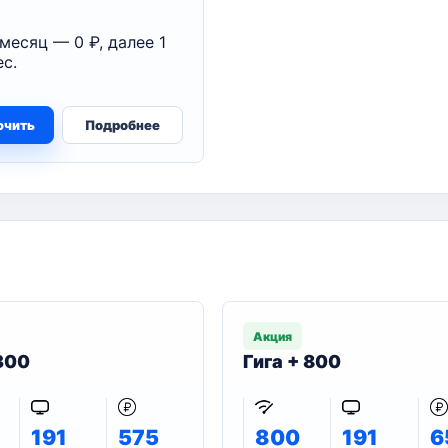
месяц — 0 ₽, далее 1
с.
ючить
Подробнее
Акция
 300
Гига + 800
191
575
800
191
6