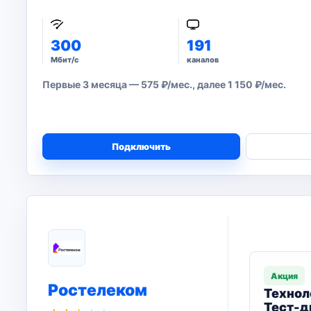
300
191
Мбит/с
каналов
Первые 3 месяца — 575 ₽/мес., далее 1 150 ₽/мес.
Подключить
Акция
Ростелеком
Технол
Тест-д