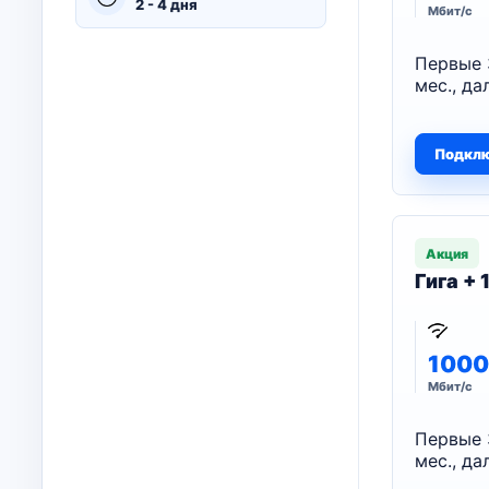
2 - 4 дня
Мбит/с
Первые 
мес., да
Подкл
Акция
Гига +
1000
Мбит/с
Первые 
мес., да