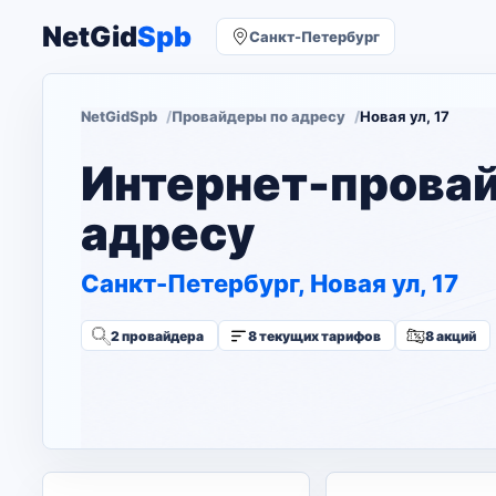
NetGid
Spb
Санкт-Петербург
NetGidSpb
Провайдеры по адресу
Новая ул, 17
Интернет-прова
адресу
Санкт-Петербург, Новая ул, 17
2 провайдера
8 текущих тарифов
8 акций
Изменить адрес