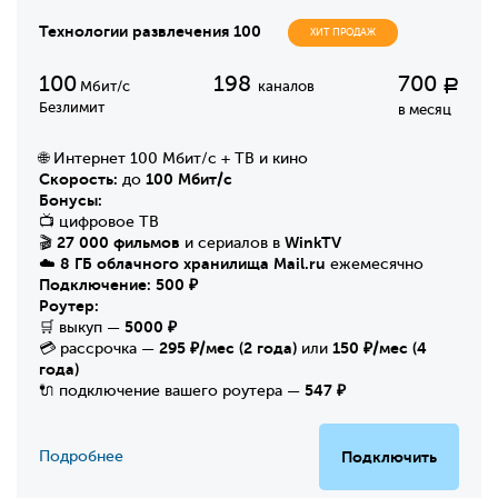
Технологии развлечения 100
ХИТ ПРОДАЖ
100
198
700
Р
Мбит/с
каналов
Безлимит
в месяц
🌐 Интернет 100 Мбит/с + ТВ и кино
Скорость:
100 Мбит/с
до
Бонусы:
📺 цифровое ТВ
27 000 фильмов
WinkTV
🎬
и сериалов в
8 ГБ облачного хранилища Mail.ru
☁️
ежемесячно
Подключение:
500 ₽
Роутер:
5000 ₽
🛒 выкуп —
295 ₽/мес (2 года)
150 ₽/мес (4
💳 рассрочка —
или
года)
547 ₽
🔌 подключение вашего роутера —
Подробнее
Подключить