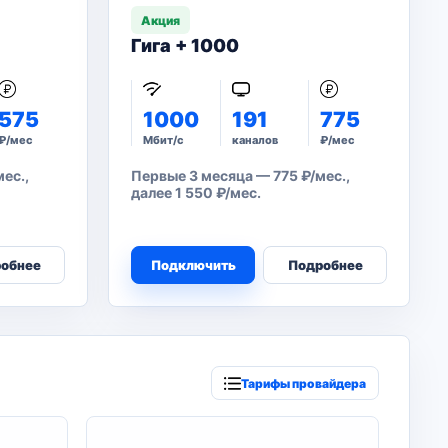
Акция
Гига + 1000
575
1000
191
775
₽/мес
Мбит/с
каналов
₽/мес
ес.,
Первые 3 месяца — 775 ₽/мес.,
далее 1 550 ₽/мес.
обнее
Подключить
Подробнее
Тарифы провайдера