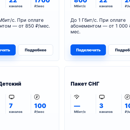
22
1700
800
22
2
каналов
₽/мес
Мбит/с
каналов
₽/
Мбит/с. При оплате
До 1 Гбит/с. При оплате
нтом — от 850 ₽/мес.
абонементом — от 1 000 
мес.
ючить
Подробнее
Подключить
Подроб
Детский
Пакет СНГ
7
100
—
3
1
каналов
₽/мес
Мбит/с
каналов
₽/