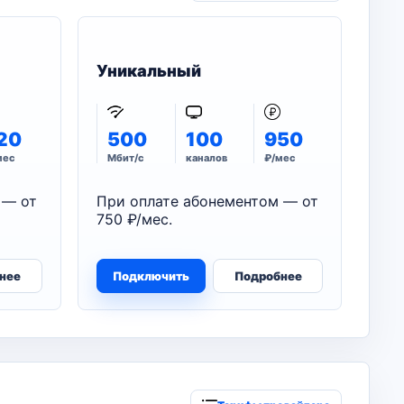
Уникальный
20
500
100
950
мес
Мбит/с
каналов
₽/мес
 — от
При оплате абонементом — от
750 ₽/мес.
нее
Подключить
Подробнее