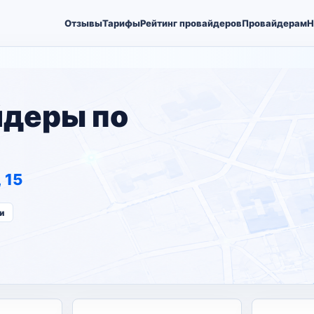
Отзывы
Тарифы
Рейтинг провайдеров
Провайдерам
Н
йдеры по
 15
и