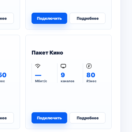
нее
Подключить
Подробнее
Пакет Кино
50
—
9
80
мес
Мбит/с
каналов
₽/мес
нее
Подключить
Подробнее