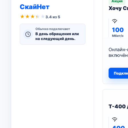
Акция
СкайНет
Хочу С
★
★
★
★
★
3.4 из 5
100
Обычно подключают
В день обращения или
Мбит/с
на следующий день.
Онлайн-
включён
Подкл
T-400 