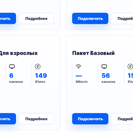
ючить
Подробнее
Подключить
Подроб
Для взрослых
Пакет Базовый
6
149
—
56
1
каналов
₽/мес
Мбит/с
каналов
₽/
ючить
Подробнее
Подключить
Подроб