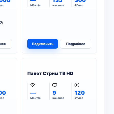
000
—
135
300
мес
Мбит/с
каналов
₽/мес
₽/
нее
Подключить
Подробнее
Пакет Стрим ТВ HD
00
—
9
120
мес
Мбит/с
каналов
₽/мес