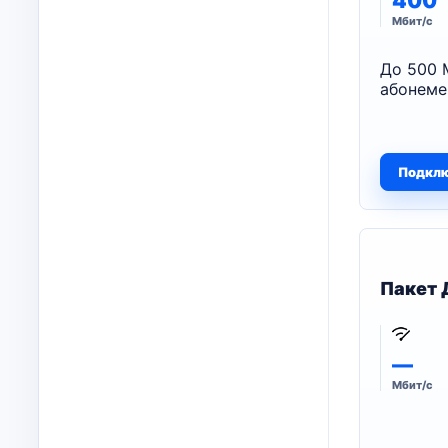
400
Мбит/с
До 500 
абонеме
Подкл
Пакет 
—
Мбит/с