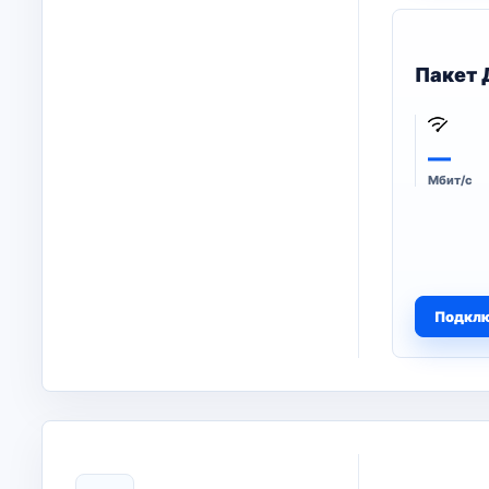
Пакет 
—
Мбит/с
Подкл