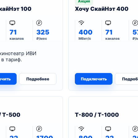
Акция
кайНэт 100
Хочу СкайНэт 400
71
325
400
71
5
каналов
₽/мес
Мбит/с
каналов
₽/
кинотеатр ИВИ
 в тариф.
ючить
Подробнее
Подключить
Подроб
/ T-500
T-800 / T-1000