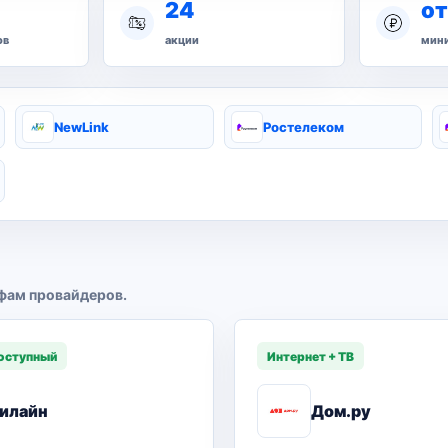
24
от
ов
акции
мини
NewLink
Ростелеком
фам провайдеров.
оступный
Интернет + ТВ
илайн
Дом.ру