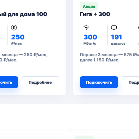
Акция
ый для дома 100
Гига + 300
250
300
191
₽/мес
Мбит/с
каналов
 месяца — 250 ₽/мес,
Первые 3 месяца — 575 ₽/м
0 ₽/мес.
далее 1 150 ₽/мес.
ючить
Подробнее
Подключить
Подр