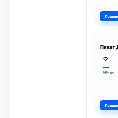
Подкл
Пакет 
—
Мбит/с
Подкл