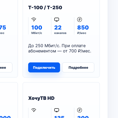
T-100 / T-250
75
100
22
850
мес
Мбит/с
каналов
₽/мес
До 250 Мбит/с. При оплате
абонементом — от 700 ₽/мес.
нее
Подключить
Подробнее
ХочуТВ HD