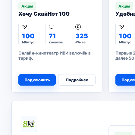
Акция
Акция
Хочу СкайНэт 100
Удобн
100
71
325
100
Мбит/с
каналов
₽/мес
Мбит/с
Онлайн-кинотеатр ИВИ включён в
Первые 2
тариф.
далее 50
Подключить
Подробнее
Подкл