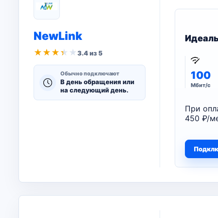
NewLink
Идеал
★
★
★
★
★
3.4 из 5
100
Обычно подключают
В день обращения или
Мбит/с
на следующий день.
При опл
450 ₽/ме
Подкл