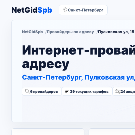
NetGid
Spb
Санкт-Петербург
NetGidSpb
Провайдеры по адресу
Пулковская ул, 15
Интернет-прова
адресу
Санкт-Петербург, Пулковская ул,
6 провайдеров
39 текущих тарифов
24 акци
Изменить адрес