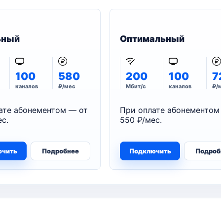
ьный
Оптимальный
100
580
200
100
7
каналов
₽/мес
Мбит/с
каналов
₽/
ате абонементом — от
При оплате абонементом
с.
550 ₽/мес.
ючить
Подробнее
Подключить
Подроб