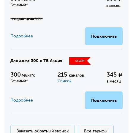
Безлимит
в месяц
̶с̶т̶а̶р̶а̶я̶ ̶ц̶е̶н̶а̶ ̶6̶0̶0̶
Подробнее
Подключить
Для дома 300 с ТВ Акция
АКЦИЯ
300
215
345
Р
Мбит/с
каналов
Безлимит
Список
в месяц
Подробнее
Подключить
Заказать обратный звонок
Все тарифы