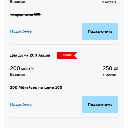
Безлимит
в месяц
̶с̶т̶а̶р̶а̶я̶ ̶ц̶е̶н̶а̶ ̶6̶0̶0̶
Подробнее
Подключить
Для дома 200 Акция
АКЦИЯ
200
250
Р
Мбит/с
Безлимит
в месяц
200 Мбит/сек по цене 100
Подробнее
Подключить