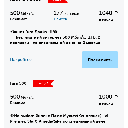
500
177
1040
Р
Мбит/с
каналов
Безлимит
Список
в месяц
⚡Акция Гига Драйв ̶1̶1̶9̶0̶
Безлимитный интернет 500 Мбит/с, ЦТВ, 2
подписки - по специальной цене на 2 месяца
Подробнее
Подключить
Гига 500
АКЦИЯ
500
1000
Р
Мбит/с
Безлимит
в месяц
🍪На выбор: Яндекс Плюс Мульти(Кинопоиск), IVI,
Premier, Start, Amediateka по специальной цене