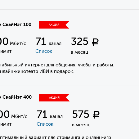
у СкайНэт 100
АКЦИЯ
00
71
325
Р
Мбит/с
канал
лимит
Список
в месяц
Стабильный интернет для общения, учебы и работы.
Онлайн-кинотеатр ИВИ в подарок.
у СкайНэт 400
АКЦИЯ
00
71
575
Р
Мбит/с
канал
лимит
Список
в месяц
Оптимальный вариант для стриминга и онлайн-игр.