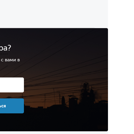
ра?
с вами в
.
ься