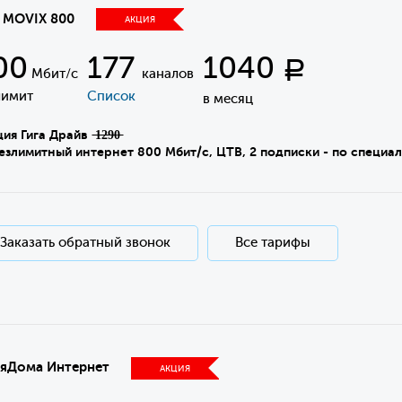
а MOVIX 800
АКЦИЯ
00
177
1040
Р
Мбит/с
каналов
лимит
Список
в месяц
я Гига Драйв ̶1̶2̶9̶0̶
имитный интернет 800 Мбит/с, ЦТВ, 2 подписки - по специал
Заказать обратный звонок
Все тарифы
яДома Интернет
АКЦИЯ