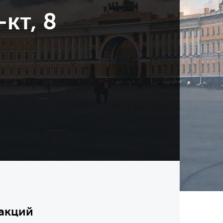
кт, 8
 акций