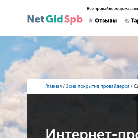
Все провайдеры домашнег
Net
Gid
Spb
Отзывы
Т
Главная
Зона покрытия провайдеров
С
Интернет-пр