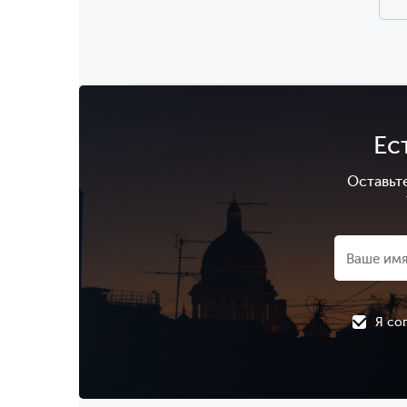
Ес
Оставьт
Я со