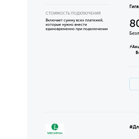
Гиг
СТОИМОСТЬ ПОДКЛЮЧЕНИЯ
8
Включает сумму всех платежей,
которые нужно внести
единовременно при подключении
Без
⚡Акци
Безл
#Дл