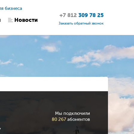
ля бизнеса
+7 812
309 78 25
ы
Новости
Заказать обратный звонок
Мы подключили
80 267
абонентов
у