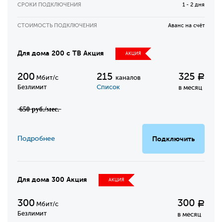
СРОКИ ПОДКЛЮЧЕНИЯ
1 - 2 дня
СТОИМОСТЬ ПОДКЛЮЧЕНИЯ
Аванс на счёт
Для дома 200 с ТВ Акция
АКЦИЯ
200
215
325
Р
Мбит/с
каналов
Безлимит
Список
в месяц
̶6̶5̶0̶ ̶р̶у̶б̶.̶/̶м̶е̶с̶.̶
Подробнее
Подключить
Для дома 300 Акция
АКЦИЯ
300
300
Р
Мбит/с
Безлимит
в месяц