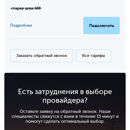
̶с̶т̶а̶р̶а̶я̶ ̶ц̶е̶н̶а̶ ̶6̶0̶0̶
Подробнее
Подключить
Заказать обратный звонок
Все тарифы
Есть затруднения в выборе
провайдера?
Оставьте заявку на обратный звонок. Наши
специалисты свяжутся с вами в течение 15 минут и
помогут сделать оптимальный выбор.