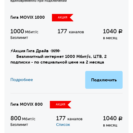
единовременно при подключении
Гига MOVIX 1000
АКЦИЯ
1000
177
1040
Р
Мбит/с
каналов
Безлимит
в месяц
⚡Акция Гига Драйв ̶1̶6̶9̶0̶
Безлимитный интернет 1000 Мбит/с, ЦТВ, 2
подписки - по специальной цене на 2 месяца
Подробнее
Подключить
Гига MOVIX 800
АКЦИЯ
800
177
1040
Р
Мбит/с
каналов
Безлимит
Список
в месяц