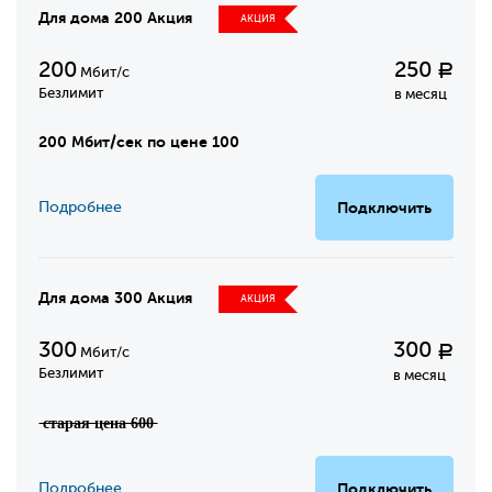
Для дома 200 Акция
АКЦИЯ
200
250
Р
Мбит/с
Безлимит
в месяц
200 Мбит/сек по цене 100
Подробнее
Подключить
Для дома 300 Акция
АКЦИЯ
300
300
Р
Мбит/с
Безлимит
в месяц
̶с̶т̶а̶р̶а̶я̶ ̶ц̶е̶н̶а̶ ̶6̶0̶0̶
Подробнее
Подключить