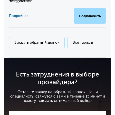
̶6̶5̶0̶ ̶р̶у̶б̶.̶/̶м̶е̶с̶.̶
Подробнее
Подключить
Заказать обратный звонок
Все тарифы
Есть затруднения в выборе
провайдера?
Оставьте заявку на обратный звонок. Наши
специалисты свяжутся с вами в течение 15 минут и
помогут сделать оптимальный выбор.