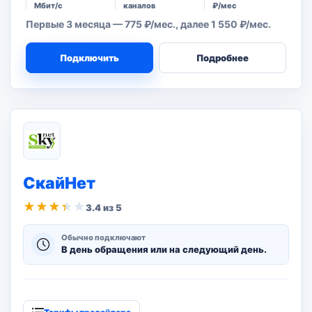
Мбит/с
каналов
₽/мес
Первые 3 месяца — 775 ₽/мес., далее 1 550 ₽/мес.
Подключить
Подробнее
СкайНет
★
★
★
★
★
3.4 из 5
Обычно подключают
В день обращения или на следующий день.