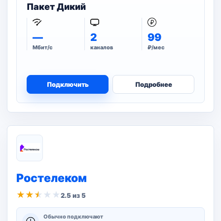
Пакет Дикий
—
2
99
Мбит/с
каналов
₽/мес
Подключить
Подробнее
Ростелеком
★
★
★
★
★
2.5 из 5
Обычно подключают