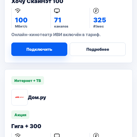
Хочу СкайНэт 100
100
71
325
Мбит/с
каналов
₽/мес
Онлайн-кинотеатр ИВИ включён в тариф.
Подключить
Подробнее
Интернет + ТВ
Дом.ру
Акция
Гига + 300