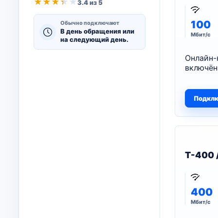
★
★
★
★
★
3.4 из 5
100
Обычно подключают
В день обращения или
Мбит/с
на следующий день.
Онлайн-
включён
Подкл
T-400 
400
Мбит/с