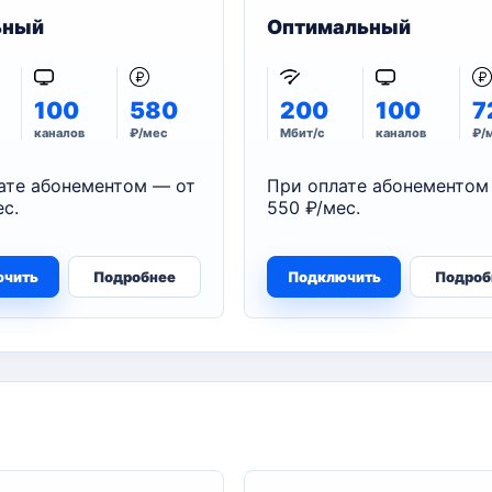
ьный
Оптимальный
100
580
200
100
7
каналов
₽/мес
Мбит/с
каналов
₽/
ате абонементом — от
При оплате абонементом
с.
550 ₽/мес.
ючить
Подробнее
Подключить
Подроб