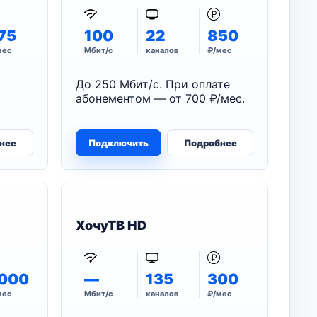
75
100
22
850
мес
Мбит/с
каналов
₽/мес
До 250 Мбит/с. При оплате
абонементом — от 700 ₽/мес.
нее
Подключить
Подробнее
ХочуТВ HD
000
—
135
300
мес
Мбит/с
каналов
₽/мес