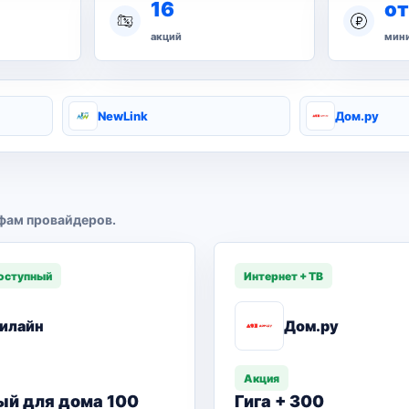
16
от
акций
мини
NewLink
Дом.ру
фам провайдеров.
оступный
Интернет + ТВ
илайн
Дом.ру
Акция
ый для дома 100
Гига + 300