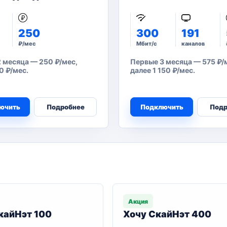
250
300
191
₽/мес
Мбит/с
каналов
 месяца — 250 ₽/мес,
Первые 3 месяца — 575 ₽/м
0 ₽/мес.
далее 1 150 ₽/мес.
ючить
Подробнее
Подключить
Подр
Акция
кайНэт 100
Хочу СкайНэт 400