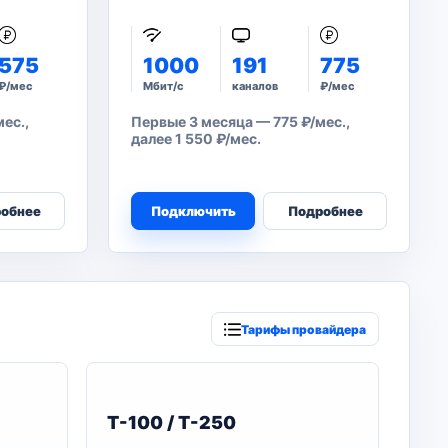
575
1000
191
775
₽/мес
Мбит/с
каналов
₽/мес
ес.,
Первые 3 месяца — 775 ₽/мес.,
далее 1 550 ₽/мес.
обнее
Подключить
Подробнее
Тарифы провайдера
T-100 / T-250