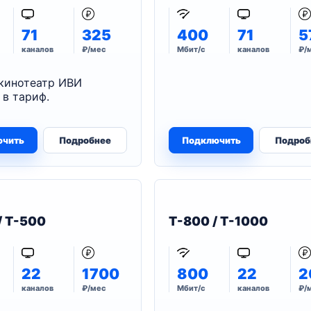
71
325
400
71
5
каналов
₽/мес
Мбит/с
каналов
₽/
кинотеатр ИВИ
 в тариф.
ючить
Подробнее
Подключить
Подроб
/ T-500
T-800 / T-1000
22
1700
800
22
2
каналов
₽/мес
Мбит/с
каналов
₽/