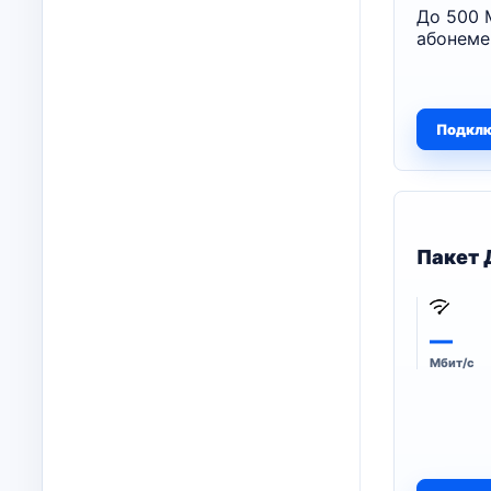
До 500 
абонеме
Подкл
Пакет 
—
Мбит/с