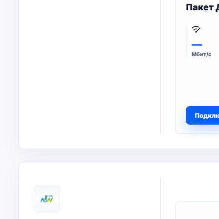
Пакет 
—
Мбит/с
Подкл