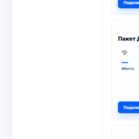
Подкл
Пакет 
—
Мбит/с
Подкл