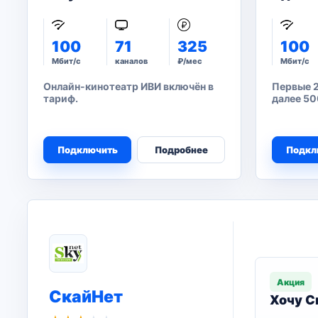
100
71
325
100
Мбит/с
каналов
₽/мес
Мбит/с
Онлайн-кинотеатр ИВИ включён в
Первые 2
тариф.
далее 50
Подключить
Подробнее
Подкл
Акция
СкайНет
Хочу С