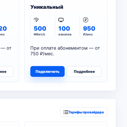
Уникальный
20
500
100
950
мес
Мбит/с
каналов
₽/мес
 — от
При оплате абонементом — от
750 ₽/мес.
нее
Подключить
Подробнее
Тарифы провайдера