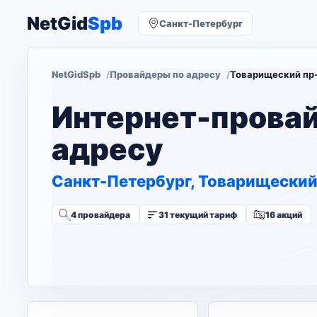
NetGid
Spb
Санкт-Петербург
NetGidSpb
Провайдеры по адресу
Товарищеский пр-к
Интернет-прова
адресу
Санкт-Петербург, Товарищеский 
4 провайдера
31 текущий тариф
16 акций
Изменить адрес