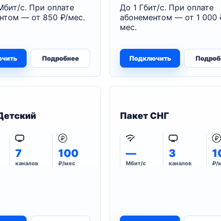
Мбит/с. При оплате
До 1 Гбит/с. При оплате
нтом — от 850 ₽/мес.
абонементом — от 1 000 
мес.
ючить
Подробнее
Подключить
Подроб
Детский
Пакет СНГ
7
100
—
3
1
каналов
₽/мес
Мбит/с
каналов
₽/