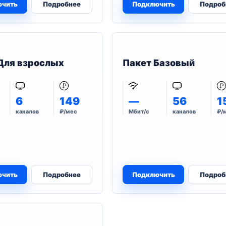
ючить
Подробнее
Подключить
Подроб
Для взрослых
Пакет Базовый
6
149
—
56
1
каналов
₽/мес
Мбит/с
каналов
₽/
ючить
Подробнее
Подключить
Подроб