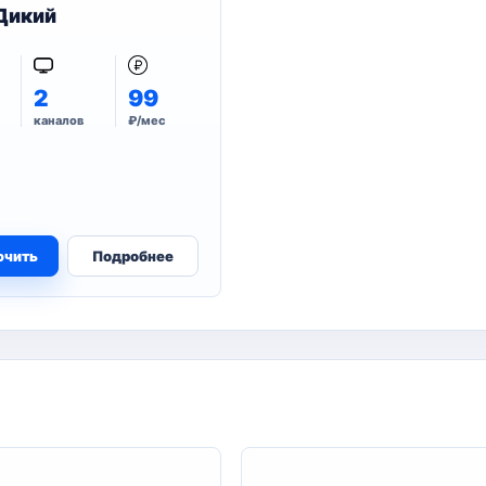
Дикий
2
99
каналов
₽/мес
ючить
Подробнее