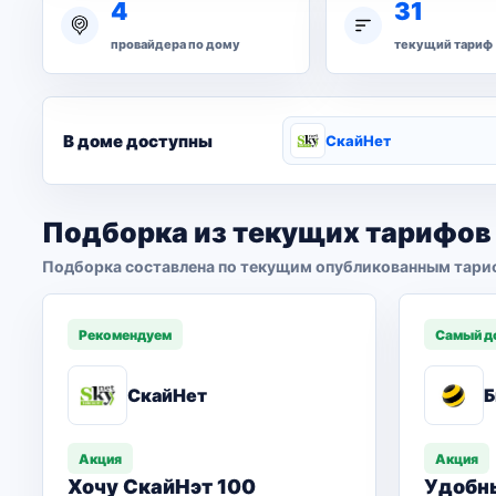
4
31
провайдера по дому
текущий тариф
В доме доступны
СкайНет
Подборка из текущих тарифов
Подборка составлена по текущим опубликованным тари
Рекомендуем
Самый д
СкайНет
Б
Акция
Акция
Хочу СкайНэт 100
Удобн