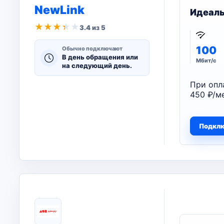
NewLink
Идеал
★
★
★
★
★
3.4 из 5
100
Обычно подключают
В день обращения или
Мбит/с
на следующий день.
При опл
450 ₽/ме
Подкл