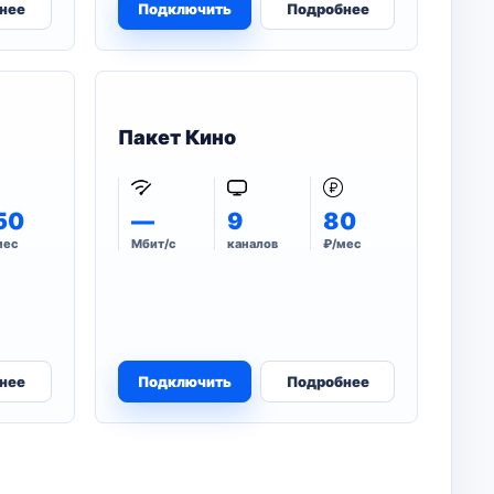
нее
Подключить
Подробнее
Пакет Кино
50
—
9
80
мес
Мбит/с
каналов
₽/мес
нее
Подключить
Подробнее