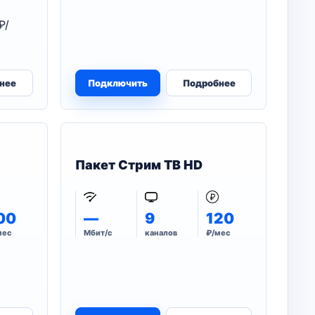
₽/
нее
Подключить
Подробнее
Пакет Стрим ТВ HD
00
—
9
120
мес
Мбит/с
каналов
₽/мес