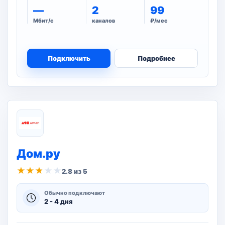
—
2
99
Мбит/с
каналов
₽/мес
Подключить
Подробнее
Дом.ру
★
★
★
★
★
2.8 из 5
Обычно подключают
2 - 4 дня